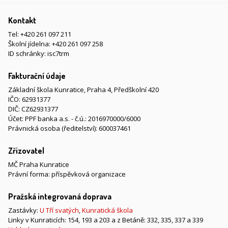
Kontakt
Tel:
+420 261 097 211
Školní jídelna:
+420 261 097 258
ID schránky: isc7trm
Fakturační údaje
Základní škola Kunratice, Praha 4, Předškolní 420
IČO: 62931377
DIČ: CZ62931377
Účet: PPF banka a.s. - č.ú.: 2016970000/6000
Právnická osoba (ředitelství): 600037461
Zřizovatel
MČ Praha Kunratice
Právní forma: příspěvková organizace
Pražská integrovaná doprava
Zastávky:
U Tří svatých
,
Kunratická škola
Linky v Kunraticích: 154, 193 a 203 a z Betáně: 332, 335, 337 a 339