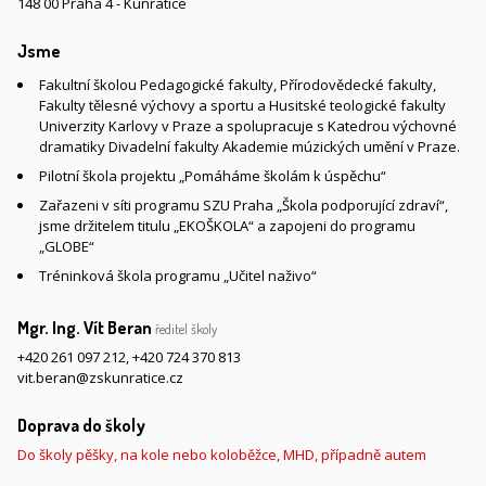
148 00 Praha 4 - Kunratice
Jsme
Fakultní školou Pedagogické fakulty, Přírodovědecké fakulty,
Fakulty tělesné výchovy a sportu a Husitské teologické fakulty
Univerzity Karlovy v Praze a spolupracuje s Katedrou výchovné
dramatiky Divadelní fakulty Akademie múzických umění v Praze.
Pilotní škola projektu „Pomáháme školám k úspěchu“
Zařazeni v síti programu SZU Praha „Škola podporující zdraví“,
jsme držitelem titulu „EKOŠKOLA“ a zapojeni do programu
„GLOBE“
Tréninková škola programu „Učitel naživo“
Mgr. Ing. Vít Beran
ředitel školy
+420 261 097 212
,
+420 724 370 813
vit.beran@zskunratice.cz
Doprava do školy
Do školy pěšky, na kole nebo koloběžce, MHD, případně autem