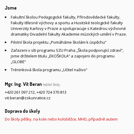
Jsme
Fakultní školou Pedagogické fakulty, Přírodovědecké fakulty,
Fakulty tělesné výchovy a sportu a Husitské teologické fakulty
Univerzity Karlovy v Praze a spolupracuje s Katedrou výchovné
dramatiky Divadelní fakulty Akademie múzických umění v Praze.
Pilotní škola projektu „Pomáháme školám k úspěchu“
Zařazeni v síti programu SZU Praha „Škola podporující zdraví“,
jsme držitelem titulu „EKOŠKOLA“ a zapojeni do programu
„GLOBE“
Tréninková škola programu „Učitel naživo“
Mgr. Ing. Vít Beran
ředitel školy
+420 261 097 212
,
+420 724 370 813
vit.beran@zskunratice.cz
Doprava do školy
Do školy pěšky, na kole nebo koloběžce, MHD, případně autem