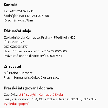
Kontakt
Tel:
+420 261 097 211
Školní jídelna:
+420 261 097 258
ID schránky: isc7trm
Fakturační údaje
Základní škola Kunratice, Praha 4, Předškolní 420
IČO: 62931377
DIČ: CZ62931377
Účet: PPF banka a.s. - č.ú.: 2016970000/6000
Právnická osoba (ředitelství): 600037461
Zřizovatel
MČ Praha Kunratice
Právní forma: příspěvková organizace
Pražská integrovaná doprava
Zastávky:
U Tří svatých
,
Kunratická škola
Linky v Kunraticích: 154, 193 a 203 a z Betáně: 332, 335, 337 a 339
Vyhledat spojení