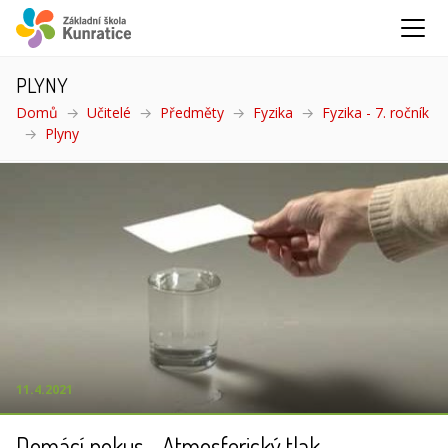
PLYNY
Domů
Učitelé
Předměty
Fyzika
Fyzika - 7. ročník
Plyny
(aktuální)
11.4.2021
Domácí pokus - Atmosferický tlak