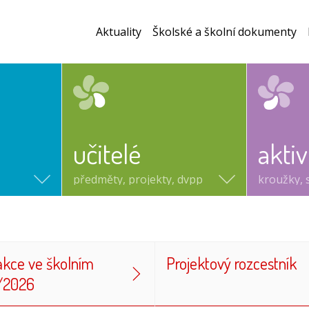
Aktuality
Školské a školní dokumenty
učitelé
aktiv
předměty, projekty, dvpp
kroužky, 
akce ve školním
Projektový rozcestník
/2026