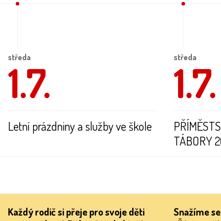
středa
středa
1.7.
1.7.
Letní prázdniny a služby ve škole
PŘÍMĚSTS
TÁBORY 2
Každý rodič si přeje pro svoje děti
Snažíme se 