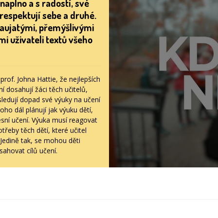
 naplno a s radostí, své
 respektují sebe a druhé.
zaujatými, přemýšlivými
mi uživateli textů všeho
prof. Johna Hattie, že nejlepších
í dosahují žáci těch učitelů,
 sledují dopad své výuky na učení
oho dál plánují jak výuku dětí,
esní učení. Výuka musí reagovat
třeby těch dětí, které učitel
 Jedině tak, se mohou děti
sahovat cílů učení.