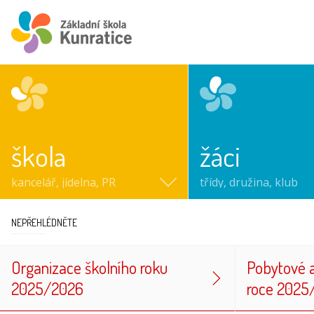
ZŠ Kunratice
škola
žáci
kancelář, jídelna, PR
třídy, družina, klub
NEPŘEHLÉDNĚTE
Organizace školního roku
Pobytové 
2025/2026
roce 2025