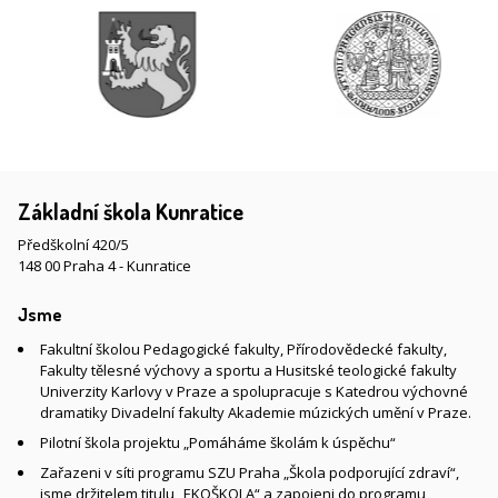
Základní škola Kunratice
Předškolní 420/5
148 00 Praha 4 - Kunratice
Jsme
Fakultní školou Pedagogické fakulty, Přírodovědecké fakulty,
Fakulty tělesné výchovy a sportu a Husitské teologické fakulty
Univerzity Karlovy v Praze a spolupracuje s Katedrou výchovné
dramatiky Divadelní fakulty Akademie múzických umění v Praze.
Pilotní škola projektu „Pomáháme školám k úspěchu“
Zařazeni v síti programu SZU Praha „Škola podporující zdraví“,
jsme držitelem titulu „EKOŠKOLA“ a zapojeni do programu