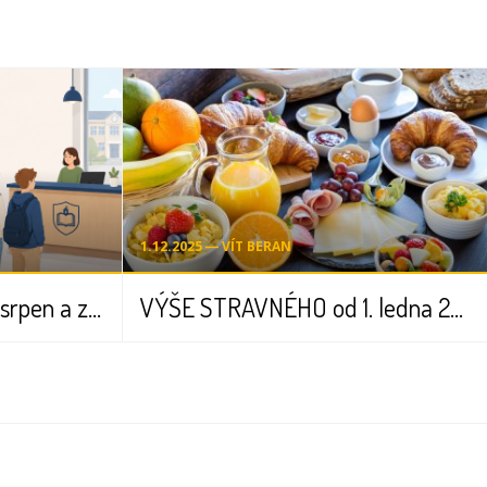
1.12.2025 ― VÍT BERAN
Termíny přezkoušení – srpen a září 2026
VÝŠE STRAVNÉHO od 1. ledna 2026