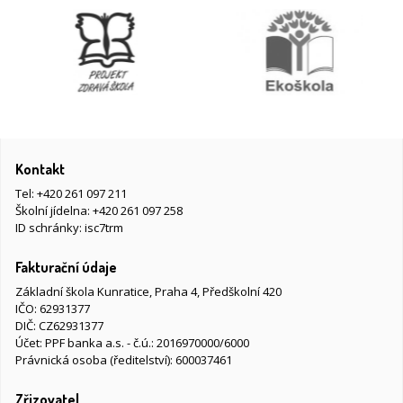
Kontakt
Tel:
+420 261 097 211
Školní jídelna:
+420 261 097 258
ID schránky: isc7trm
Fakturační údaje
Základní škola Kunratice, Praha 4, Předškolní 420
IČO: 62931377
DIČ: CZ62931377
Účet: PPF banka a.s. - č.ú.: 2016970000/6000
Právnická osoba (ředitelství): 600037461
Zřizovatel