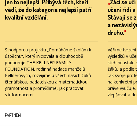
jen to nejlepší. Přibývá těch, kteří
„
Žáci se učí
vědí, že do kategorie nejlepší patří
učení řídí a
kvalitní vzdělání.
Stávají se 
a nezávislý
druhu.
“
S podporou projektu „Pomáháme školám k
Věříme tvrzení 
úspěchu“, který iniciovala a dlouhodobě
výsledků v učen
podporuje THE KELLNER FAMILY
kteří neustále
FOUNDATION, rodinná nadace manželů
žáků, a podle t
Kellnerových, rozvíjíme u všech našich žáků
tak svoje prof
čtenářskou, badatelskou a matematickou
na konkrétní po
gramotnost a promýšlíme, jak pracovat
právě vyučuje.
s informacemi.
zlepšovat a do
PARTNEŘI