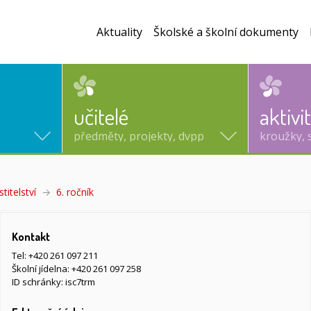
Aktuality
Školské a školní dokumenty
učitelé
aktivi
předměty, projekty, dvpp
kroužky, 
titelství
6. ročník
(aktuální)
Kontakt
Tel:
+420 261 097 211
Školní jídelna:
+420 261 097 258
ID schránky: isc7trm