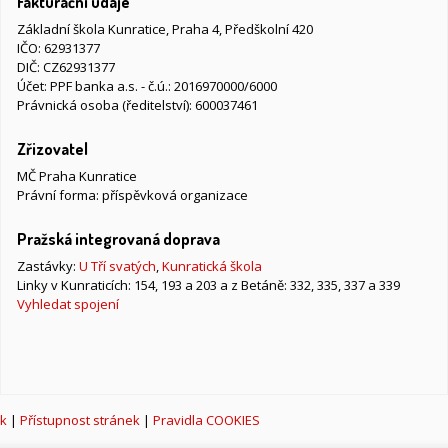
Fakturační údaje
Základní škola Kunratice, Praha 4, Předškolní 420
IČO: 62931377
DIČ: CZ62931377
Účet: PPF banka a.s. - č.ú.: 2016970000/6000
Právnická osoba (ředitelství): 600037461
Zřizovatel
MČ Praha Kunratice
Právní forma: příspěvková organizace
Pražská integrovaná doprava
Zastávky:
U Tří svatých
,
Kunratická škola
Linky v Kunraticích: 154, 193 a 203 a z Betáně: 332, 335, 337 a 339
Vyhledat spojení
k
|
Přístupnost stránek
|
Pravidla COOKIES