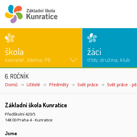
škola
žáci
kancelář, jídelna, PR
třídy, družina, klub
6. ROČNÍK
Domů
Učitelé
Předměty
Svět práce
Svět práce - pěs
Základní škola Kunratice
Předškolní 420/5
148 00 Praha 4 - Kunratice
Jsme