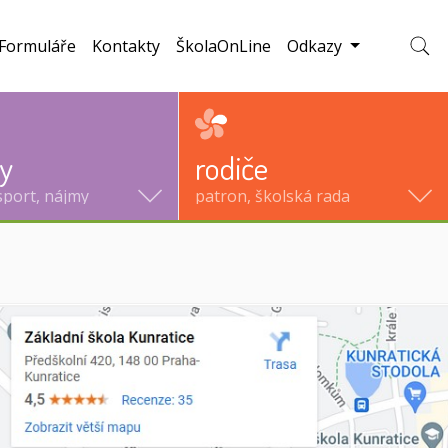
Formuláře
Kontakty
ŠkolaOnLine
Odkazy
Zobraz
ty
rodiče
sport, nájmy
patron, školská rada