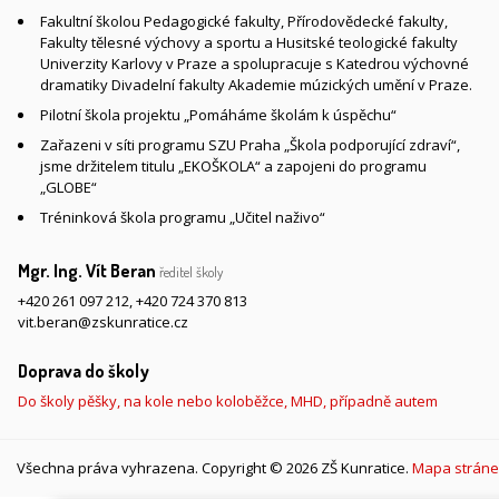
Fakultní školou Pedagogické fakulty, Přírodovědecké fakulty,
Fakulty tělesné výchovy a sportu a Husitské teologické fakulty
Univerzity Karlovy v Praze a spolupracuje s Katedrou výchovné
dramatiky Divadelní fakulty Akademie múzických umění v Praze.
Pilotní škola projektu „Pomáháme školám k úspěchu“
Zařazeni v síti programu SZU Praha „Škola podporující zdraví“,
jsme držitelem titulu „EKOŠKOLA“ a zapojeni do programu
„GLOBE“
Tréninková škola programu „Učitel naživo“
Mgr. Ing. Vít Beran
ředitel školy
+420 261 097 212
,
+420 724 370 813
vit.beran@zskunratice.cz
Doprava do školy
Do školy pěšky, na kole nebo koloběžce, MHD, případně autem
Všechna práva vyhrazena. Copyright © 2026 ZŠ Kunratice.
Mapa stráne