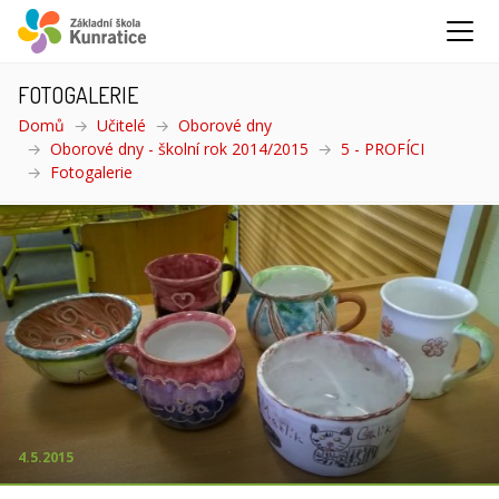
FOTOGALERIE
Domů
Učitelé
Oborové dny
Oborové dny - školní rok 2014/2015
5 - PROFÍCI
Fotogalerie
(aktuální)
4.5.2015