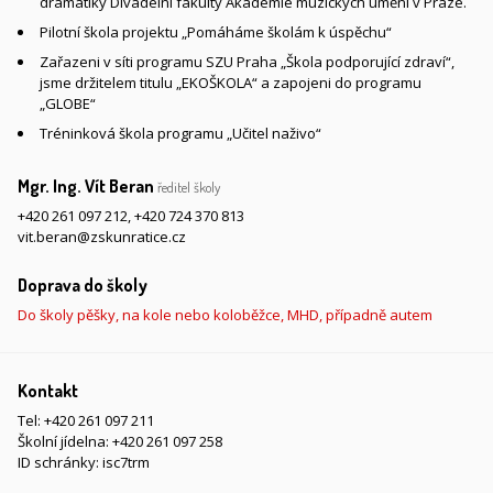
dramatiky Divadelní fakulty Akademie múzických umění v Praze.
Pilotní škola projektu „Pomáháme školám k úspěchu“
Zařazeni v síti programu SZU Praha „Škola podporující zdraví“,
jsme držitelem titulu „EKOŠKOLA“ a zapojeni do programu
„GLOBE“
Tréninková škola programu „Učitel naživo“
Mgr. Ing. Vít Beran
ředitel školy
+420 261 097 212
,
+420 724 370 813
vit.beran@zskunratice.cz
Doprava do školy
Do školy pěšky, na kole nebo koloběžce, MHD, případně autem
Kontakt
Tel:
+420 261 097 211
Školní jídelna:
+420 261 097 258
ID schránky: isc7trm