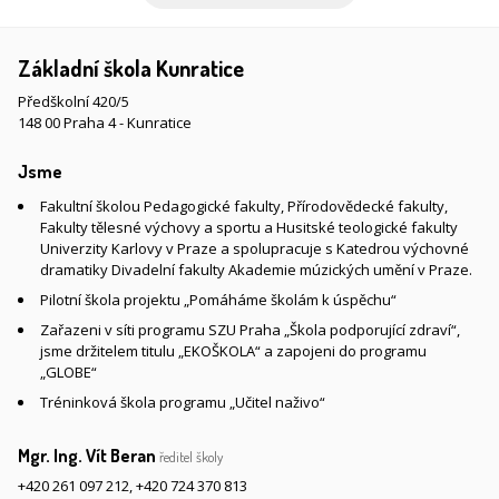
Základní škola Kunratice
Předškolní 420/5
148 00 Praha 4 - Kunratice
Jsme
Fakultní školou Pedagogické fakulty, Přírodovědecké fakulty,
Fakulty tělesné výchovy a sportu a Husitské teologické fakulty
Univerzity Karlovy v Praze a spolupracuje s Katedrou výchovné
dramatiky Divadelní fakulty Akademie múzických umění v Praze.
Pilotní škola projektu „Pomáháme školám k úspěchu“
Zařazeni v síti programu SZU Praha „Škola podporující zdraví“,
jsme držitelem titulu „EKOŠKOLA“ a zapojeni do programu
„GLOBE“
Tréninková škola programu „Učitel naživo“
Mgr. Ing. Vít Beran
ředitel školy
+420 261 097 212
,
+420 724 370 813