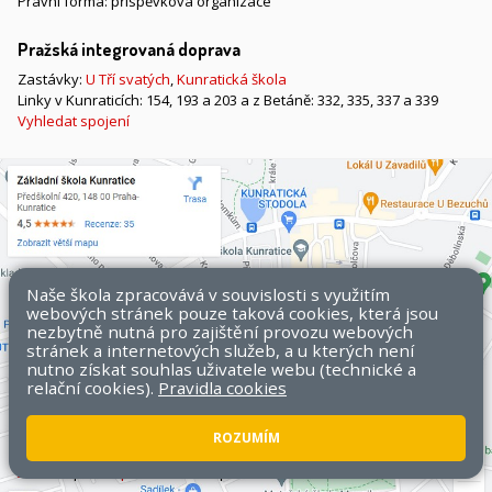
Právní forma: příspěvková organizace
Pražská integrovaná doprava
Zastávky:
U Tří svatých
,
Kunratická škola
Linky v Kunraticích: 154, 193 a 203 a z Betáně: 332, 335, 337 a 339
Vyhledat spojení
Naše škola zpracovává v souvislosti s využitím
webových stránek pouze taková cookies, která jsou
nezbytně nutná pro zajištění provozu webových
stránek a internetových služeb, a u kterých není
nutno získat souhlas uživatele webu (technické a
relační cookies).
Pravidla cookies
ROZUMÍM
Všechna práva vyhrazena. Copyright © 2026 ZŠ Kunratice.
Mapa
stránek
|
Přístupnost stránek
|
Pravidla COOKIES