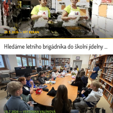
20.5.2026 ― VÍT BERAN
Hledáme letního brigádníka do školní jídelny (příměstské tábory)
18.7.2026 ― VERONIKA VALÍNOVÁ