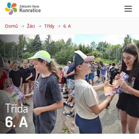
Domů
Žáci
Třídy
6. A
(aktuální)
Třída
6. A