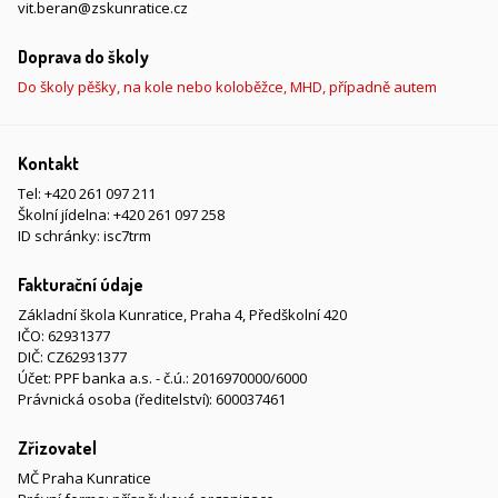
vit.beran@zskunratice.cz
Doprava do školy
Do školy pěšky, na kole nebo koloběžce, MHD, případně autem
Kontakt
Tel:
+420 261 097 211
Školní jídelna:
+420 261 097 258
ID schránky: isc7trm
Fakturační údaje
Základní škola Kunratice, Praha 4, Předškolní 420
IČO: 62931377
DIČ: CZ62931377
Účet: PPF banka a.s. - č.ú.: 2016970000/6000
Právnická osoba (ředitelství): 600037461
Zřizovatel
MČ Praha Kunratice