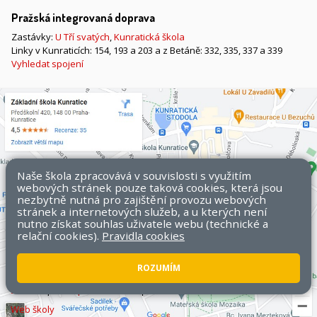
Pražská integrovaná doprava
Zastávky:
U Tří svatých
,
Kunratická škola
Linky v Kunraticích: 154, 193 a 203 a z Betáně: 332, 335, 337 a 339
Vyhledat spojení
Naše škola zpracovává v souvislosti s využitím
webových stránek pouze taková cookies, která jsou
nezbytně nutná pro zajištění provozu webových
stránek a internetových služeb, a u kterých není
nutno získat souhlas uživatele webu (technické a
relační cookies).
Pravidla cookies
ROZUMÍM
Všechna práva vyhrazena. Copyright © 2026 ZŠ Kunratice.
Mapa
stránek
|
Přístupnost stránek
|
Pravidla COOKIES
Web školy