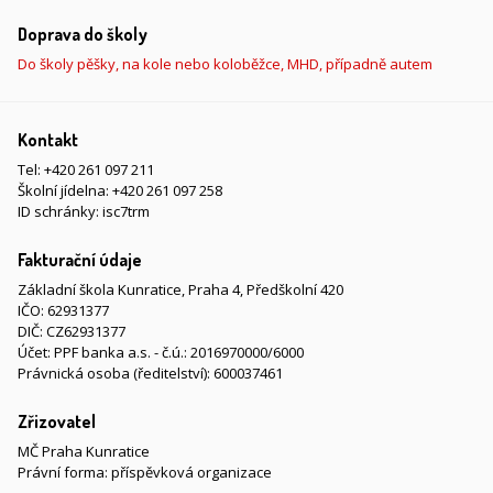
Doprava do školy
Do školy pěšky, na kole nebo koloběžce, MHD, případně autem
Kontakt
Tel:
+420 261 097 211
Školní jídelna:
+420 261 097 258
ID schránky: isc7trm
Fakturační údaje
Základní škola Kunratice, Praha 4, Předškolní 420
IČO: 62931377
DIČ: CZ62931377
Účet: PPF banka a.s. - č.ú.: 2016970000/6000
Právnická osoba (ředitelství): 600037461
Zřizovatel
MČ Praha Kunratice
Právní forma: příspěvková organizace