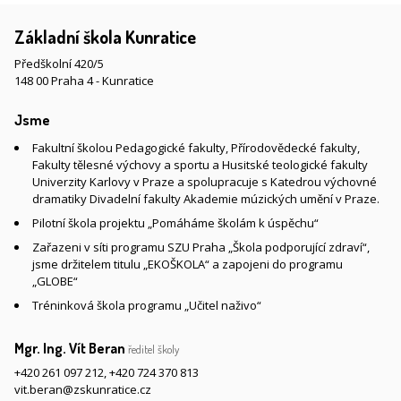
Základní škola Kunratice
Předškolní 420/5
148 00 Praha 4 - Kunratice
Jsme
Fakultní školou Pedagogické fakulty, Přírodovědecké fakulty,
Fakulty tělesné výchovy a sportu a Husitské teologické fakulty
Univerzity Karlovy v Praze a spolupracuje s Katedrou výchovné
dramatiky Divadelní fakulty Akademie múzických umění v Praze.
Pilotní škola projektu „Pomáháme školám k úspěchu“
Zařazeni v síti programu SZU Praha „Škola podporující zdraví“,
jsme držitelem titulu „EKOŠKOLA“ a zapojeni do programu
„GLOBE“
Tréninková škola programu „Učitel naživo“
Mgr. Ing. Vít Beran
ředitel školy
+420 261 097 212
,
+420 724 370 813
vit.beran@zskunratice.cz