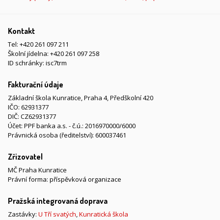
Kontakt
Tel:
+420 261 097 211
Školní jídelna:
+420 261 097 258
ID schránky: isc7trm
Fakturační údaje
Základní škola Kunratice, Praha 4, Předškolní 420
IČO: 62931377
DIČ: CZ62931377
Účet: PPF banka a.s. - č.ú.: 2016970000/6000
Právnická osoba (ředitelství): 600037461
Zřizovatel
MČ Praha Kunratice
Právní forma: příspěvková organizace
Pražská integrovaná doprava
Zastávky:
U Tří svatých
,
Kunratická škola