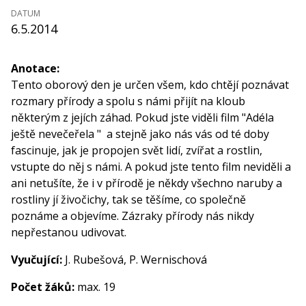
DATUM
6.5.2014
Anotace:
Tento oborový den je určen všem, kdo chtějí poznávat
rozmary přírody a spolu s námi přijít na kloub
některým z jejích záhad. Pokud jste viděli film "Adéla
ještě nevečeřela " a stejně jako nás vás od té doby
fascinuje, jak je propojen svět lidí, zvířat a rostlin,
vstupte do něj s námi. A pokud jste tento film neviděli a
ani netušíte, že i v přírodě je někdy všechno naruby a
rostliny jí živočichy, tak se těšíme, co společně
poznáme a objevíme. Zázraky přírody nás nikdy
nepřestanou udivovat.
Vyučující:
J. Rubešová, P. Wernischová
Počet žáků:
max. 19