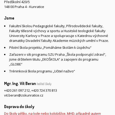
Předškolní 420/5
148 00 Praha 4 - Kunratice
Jsme
Fakultní školou Pedagogické fakulty, Přírodovědecké fakulty,
Fakulty tělesné výchovy a sportu a Husitské teologické fakulty
Univerzity Karlovy v Praze a spolupracuje s Katedrou výchovné
dramatiky Divadelní fakulty Akademie múzických umění v Praze.
Pilotní škola projektu „Pomáháme školám k úspěchu“
Zařazeni v síti programu SZU Praha „Škola podporující zdraví“,
jsme držitelem titulu „EKOŠKOLA“ a zapojeni do programu
„GLOBE“
Tréninková škola programu „Učitel naživo“
Mgr. Ing. Vít Beran
ředitel školy
+420 261 097 212
,
+420 724 370 813
vit.beran@zskunratice.cz
Doprava do školy
Do školy pěšky, na kole nebo koloběžce, MHD, případně autem