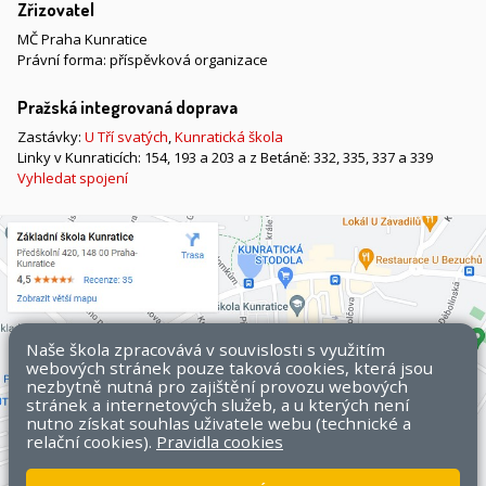
Zřizovatel
MČ Praha Kunratice
Právní forma: příspěvková organizace
Pražská integrovaná doprava
Zastávky:
U Tří svatých
,
Kunratická škola
Linky v Kunraticích: 154, 193 a 203 a z Betáně: 332, 335, 337 a 339
Vyhledat spojení
Naše škola zpracovává v souvislosti s využitím
webových stránek pouze taková cookies, která jsou
nezbytně nutná pro zajištění provozu webových
stránek a internetových služeb, a u kterých není
nutno získat souhlas uživatele webu (technické a
relační cookies).
Pravidla cookies