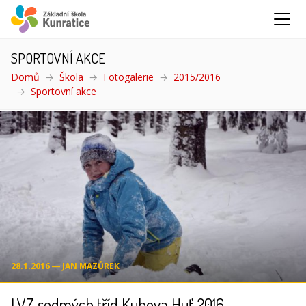
SPORTOVNÍ AKCE
Domů
Škola
Fotogalerie
2015/2016
Sportovní akce
(aktuální)
28.1.2016 ― JAN MAZŮREK
LVZ sedmých tříd Kubova Huť 2016