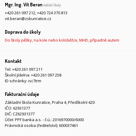
Mgr. Ing. Vít Beran
ředitel školy
+420 261 097 212
,
+420 724 370 813
vit.beran@zskunratice.cz
Doprava do školy
Do školy pěšky, na kole nebo koloběžce, MHD, případně autem
Kontakt
Tel:
+420 261 097 211
Školní jídelna:
+420 261 097 258
ID schránky: isc7trm
Fakturační údaje
Základní škola Kunratice, Praha 4, Předškolní 420
IČO: 62931377
DIČ: CZ62931377
Účet: PPF banka a.s. - č.ú.: 2016970000/6000
Právnická osoba (ředitelství): 600037461