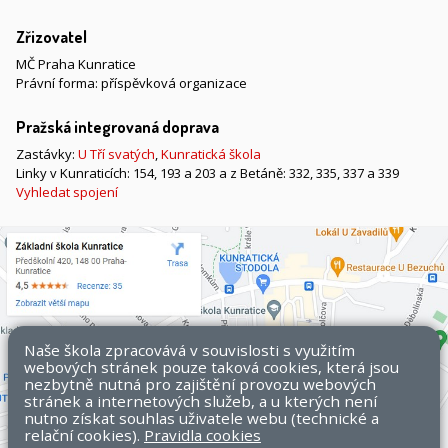
Zřizovatel
MČ Praha Kunratice
Právní forma: příspěvková organizace
Pražská integrovaná doprava
Zastávky:
U Tří svatých
,
Kunratická škola
Linky v Kunraticích: 154, 193 a 203 a z Betáně: 332, 335, 337 a 339
Vyhledat spojení
Naše škola zpracovává v souvislosti s využitím
webových stránek pouze taková cookies, která jsou
nezbytně nutná pro zajištění provozu webových
stránek a internetových služeb, a u kterých není
nutno získat souhlas uživatele webu (technické a
relační cookies).
Pravidla cookies