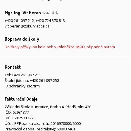
Mgr. Ing. Vít Beran
ředitel školy
+420 261 097 212
,
+420 724 370 813
vit.beran@zskunratice.cz
Doprava do školy
Do školy pěšky, na kole nebo koloběžce, MHD, případně autem
Kontakt
Tel:
+420 261 097 211
Školní jídelna:
+420 261 097 258
ID schránky: isc7trm
Fakturační údaje
Základní škola Kunratice, Praha 4, Předškolní 420
IČO: 62931377
DIČ: CZ62931377
Účet: PPF banka a.s. - č.ú.: 2016970000/6000
Právnická osoba (ředitelství): 600037461