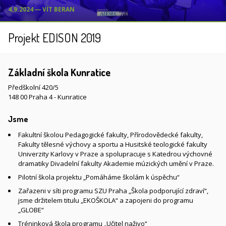
4.9.2024 ― VÍT BERAN
Projekt EDISON 2019
Základní škola Kunratice
Předškolní 420/5
148 00 Praha 4 - Kunratice
Jsme
Fakultní školou Pedagogické fakulty, Přírodovědecké fakulty,
Fakulty tělesné výchovy a sportu a Husitské teologické fakulty
Univerzity Karlovy v Praze a spolupracuje s Katedrou výchovné
dramatiky Divadelní fakulty Akademie múzických umění v Praze.
Pilotní škola projektu „Pomáháme školám k úspěchu“
Zařazeni v síti programu SZU Praha „Škola podporující zdraví“,
jsme držitelem titulu „EKOŠKOLA“ a zapojeni do programu
„GLOBE“
Tréninková škola programu „Učitel naživo“