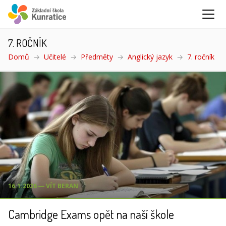
7. ROČNÍK
Domů
Učitelé
Předměty
Anglický jazyk
7. ročník
(ak
16.1.2026 ― VÍT BERAN
Cambridge Exams opět na naší škole