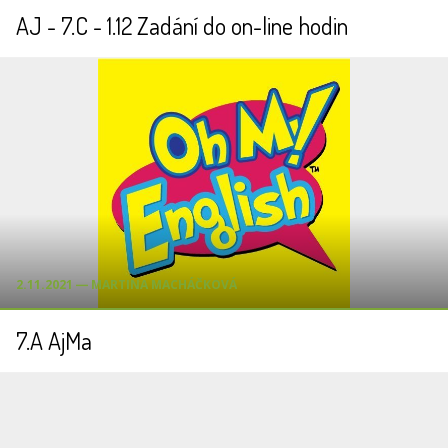
AJ - 7.C - 1.12 Zadání do on-line hodin
2.11.2021 ― MARTINA MACHÁČKOVÁ
7.A AjMa