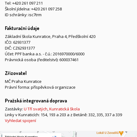
Tel:
+420 261 097 211
Školní jídelna:
+420 261 097 258
ID schránky: isc7trm
Fakturační údaje
Základní škola Kunratice, Praha 4, Předškolní 420
IČO: 62931377
DIČ: CZ62931377
Účet: PPF banka a.s. - č.ú.: 2016970000/6000
Právnická osoba (ředitelství): 600037461
Zřizovatel
MČ Praha Kunratice
Právní forma: příspěvková organizace
Pražská integrovaná doprava
Zastávky:
U Tří svatých
,
Kunratická škola
Linky v Kunraticích: 154, 193 a 203 a z Betáně: 332, 335, 337 a 339
Vyhledat spojení