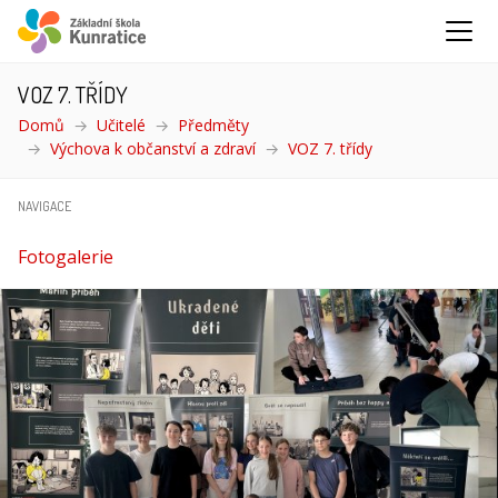
VOZ 7. TŘÍDY
Domů
Učitelé
Předměty
Výchova k občanství a zdraví
VOZ 7. třídy
(aktuální)
NAVIGACE
Fotogalerie