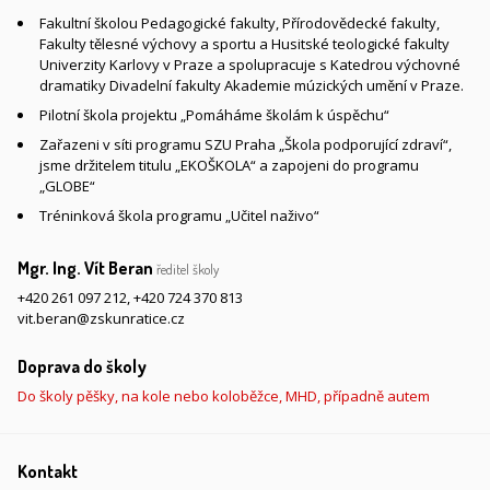
Fakultní školou Pedagogické fakulty, Přírodovědecké fakulty,
Fakulty tělesné výchovy a sportu a Husitské teologické fakulty
Univerzity Karlovy v Praze a spolupracuje s Katedrou výchovné
dramatiky Divadelní fakulty Akademie múzických umění v Praze.
Pilotní škola projektu „Pomáháme školám k úspěchu“
Zařazeni v síti programu SZU Praha „Škola podporující zdraví“,
jsme držitelem titulu „EKOŠKOLA“ a zapojeni do programu
„GLOBE“
Tréninková škola programu „Učitel naživo“
Mgr. Ing. Vít Beran
ředitel školy
+420 261 097 212
,
+420 724 370 813
vit.beran@zskunratice.cz
Doprava do školy
Do školy pěšky, na kole nebo koloběžce, MHD, případně autem
Kontakt