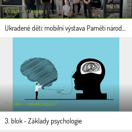
8.5.2026 ― VÍT BERAN
Ukradené děti: mobilní výstava Paměti národa v ZŠ Kunratice
18.3.2026 ― ONDŘEJ NEJEDLÝ
3. blok - Základy psychologie