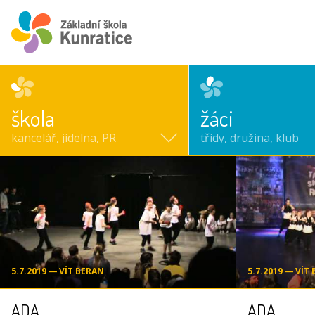
škola
žáci
kancelář, jídelna, PR
třídy, družina, klub
5.7.2019 ― VÍT BERAN
5.7.2019 ― VÍT
ADA
ADA