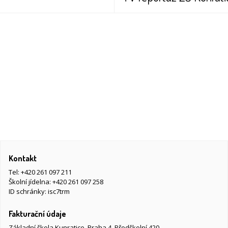
Kontakt
Tel:
+420 261 097 211
Školní jídelna:
+420 261 097 258
ID schránky: isc7trm
Fakturační údaje
Základní škola Kunratice, Praha 4, Předškolní 420