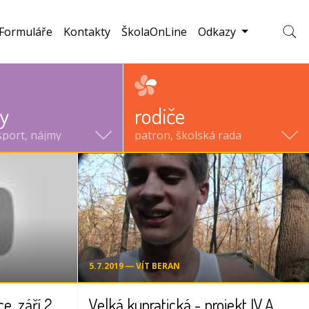
Formuláře
Kontakty
ŠkolaOnLine
Odkazy
Zobraz
ty
rodiče
sport, nájmy
patron, školská rada
5.7.2019 ― VÍT BERAN
TV reportáž ZŠ Kunratice, září 2011
Velká kunratická - projekt IV.A