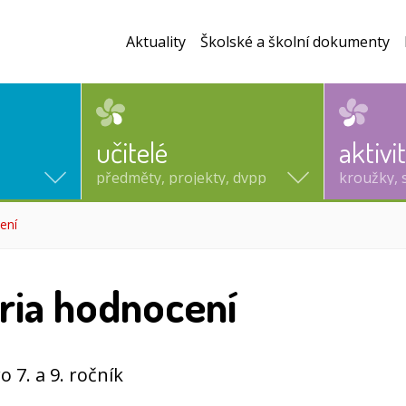
Aktuality
Školské a školní dokumenty
učitelé
aktivi
předměty, projekty, dvpp
kroužky, 
ení
(aktuální)
éria hodnocení
o 7. a 9. ročník