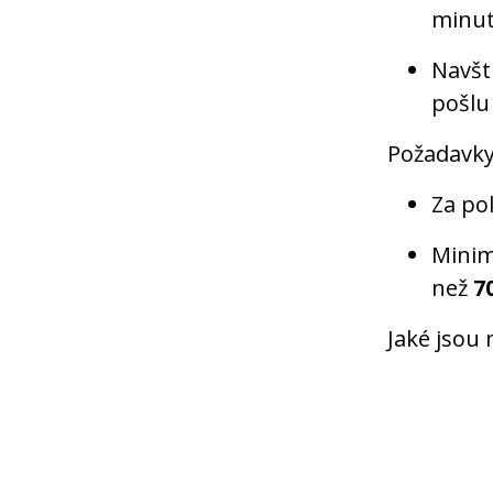
minut
Navšt
pošlu
Požadavky
Za po
Minim
než
7
Jaké jsou