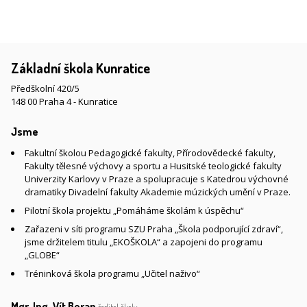
Základní škola Kunratice
Předškolní 420/5
148 00 Praha 4 - Kunratice
Jsme
Fakultní školou Pedagogické fakulty, Přírodovědecké fakulty,
Fakulty tělesné výchovy a sportu a Husitské teologické fakulty
Univerzity Karlovy v Praze a spolupracuje s Katedrou výchovné
dramatiky Divadelní fakulty Akademie múzických umění v Praze.
Pilotní škola projektu „Pomáháme školám k úspěchu“
Zařazeni v síti programu SZU Praha „Škola podporující zdraví“,
jsme držitelem titulu „EKOŠKOLA“ a zapojeni do programu
„GLOBE“
Tréninková škola programu „Učitel naživo“
Mgr. Ing. Vít Beran