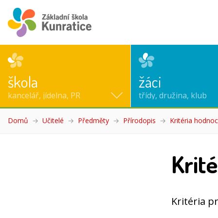
škola
žáci
kancelář, jídelna, PR
třídy, družina, klub
Domů
Učitelé
Předměty
Přírodopis
Kritéria hodnoc
Krit
Kritéria pr