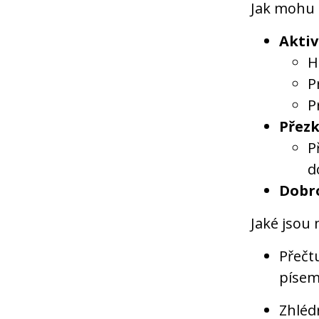
Jak mohu 
Aktiv
H
P
P
Přezk
P
d
Dobr
Jaké jsou
Přečt
písem
Zhléd