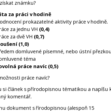
získat známku?
ita za práci v hodině
odnocení prokazatelné aktivity práce v hodině.
ráce za jednu VH
(0,4)
ráce za dvě VH
(0,7)
oušení (1,0)
ředem domluvené písemné, nebo ústní přezkou
omluvené téma
ovolná
práce navíc
(0,5
)
 možnosti práce navíc?
u si článek s přírodopisnou tématikou a napíšu
ný komentář.
nu dokument s řírodopisnou (alespoň 15