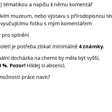
) tématikou a napíšu k němu komentář
ívím muzeum, nebo výstavu s přírodopisnou té
 vyučujícímu fotku s mým komentářem
 pro splnění
loletí je potřeba získat minimálně
4
známky.
ální docházka na chemii by měla být vyšší,
0 %. Pozor!
Hlídej si absenci.
 možnosti práce navíc?