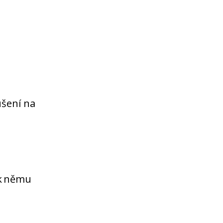
šení na
 k němu