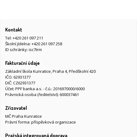
Kontakt
Tel:
+420 261 097 211
Školní jídelna:
+420 261 097 258
ID schránky: isc7trm
Fakturační údaje
Základní škola Kunratice, Praha 4, Předškolní 420
IČO: 62931377
DIČ: CZ62931377
Účet: PPF banka a.s. - č.ú.: 2016970000/6000
Právnická osoba (ředitelství): 600037461
Zřizovatel
MČ Praha Kunratice
Právní forma: příspěvková organizace
Pražská integrovaná doprava