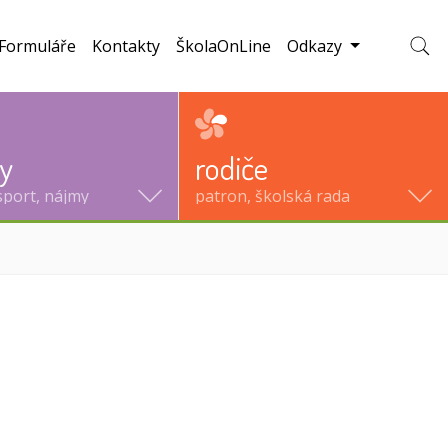
Formuláře
Kontakty
ŠkolaOnLine
Odkazy
Zobraz
ty
rodiče
sport, nájmy
patron, školská rada