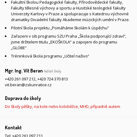
Fakultní školou Pedagogické fakulty, Přírodovědecké fakulty,
Fakulty tělesné výchovy a sportu a Husitské teologické fakulty
Univerzity Karlovy v Praze a spolupracuje s Katedrou výchovné
dramatiky Divadelní fakulty Akademie múzických umění v Praze.
Pilotní škola projektu „Pomáháme školám k úspěchu“
Zařazeni v síti programu SZU Praha „Škola podporující zdraví“,
jsme držitelem titulu „EKOŠKOLA“ a zapojeni do programu
„GLOBE“
Tréninková škola programu „Učitel naživo“
Mgr. Ing. Vít Beran
ředitel školy
+420 261 097 212
,
+420 724 370 813
vit.beran@zskunratice.cz
Doprava do školy
Do školy pěšky, na kole nebo koloběžce, MHD, případně autem
Kontakt
Tel:
+420 261 097 211