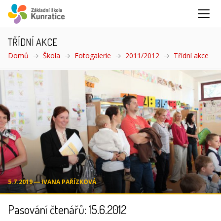
TŘÍDNÍ AKCE
Domů
Škola
Fotogalerie
2011/2012
Třídní akce
(akt
5.7.2019 ― IVANA PAŘÍZKOVÁ
Pasování čtenářů: 15.6.2012