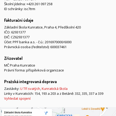
Školní jídelna:
+420 261 097 258
ID schránky: isc7trm
Fakturační údaje
Základní škola Kunratice, Praha 4, Předškolní 420
IČO: 62931377
DIČ: CZ62931377
Účet: PPF banka a.s. - č.ú.: 2016970000/6000
Právnická osoba (ředitelství): 600037461
Zřizovatel
MČ Praha Kunratice
Právní forma: příspěvková organizace
Pražská integrovaná doprava
Zastávky:
U Tří svatých
,
Kunratická škola
Linky v Kunraticích: 154, 193 a 203 a z Betáně: 332, 335, 337 a 339
Vyhledat spojení