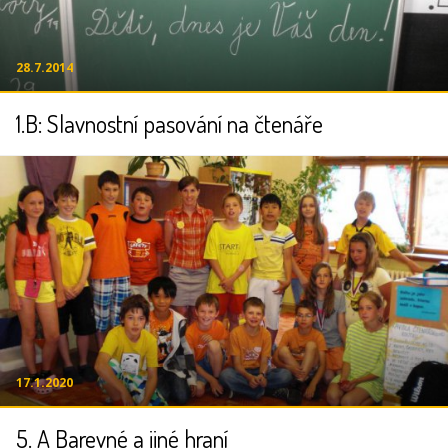
28.7.2014
1.B: Slavnostní pasování na čtenáře
17.1.2020
5. A Barevné a jiné hraní