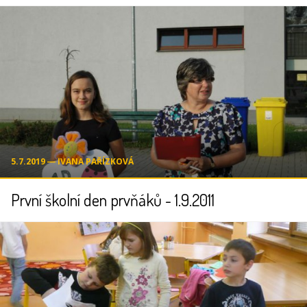
5.7.2019 ― IVANA PAŘÍZKOVÁ
První školní den prvňáků - 1.9.2011