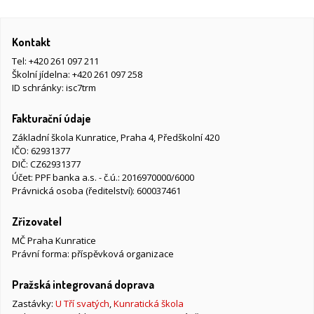
Kontakt
Tel:
+420 261 097 211
Školní jídelna:
+420 261 097 258
ID schránky: isc7trm
Fakturační údaje
Základní škola Kunratice, Praha 4, Předškolní 420
IČO: 62931377
DIČ: CZ62931377
Účet: PPF banka a.s. - č.ú.: 2016970000/6000
Právnická osoba (ředitelství): 600037461
Zřizovatel
MČ Praha Kunratice
Právní forma: příspěvková organizace
Pražská integrovaná doprava
Zastávky:
U Tří svatých
,
Kunratická škola