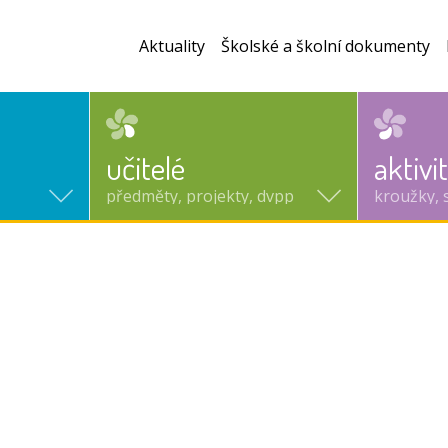
Aktuality
Školské a školní dokumenty
učitelé
aktivi
předměty, projekty, dvpp
kroužky, 