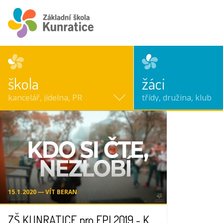
škola
žáci
kancelář, jídelna, PR
třídy, družina, klub
15.1.2020 ― VÍT BERAN
ZŠ KUNRATICE pro FPI 2019 - Kdo si čte, nezlobí