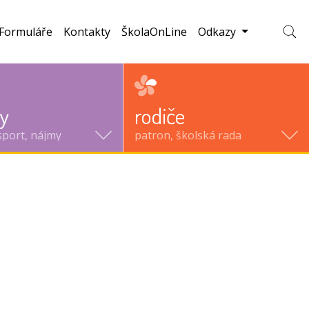
Formuláře
Kontakty
ŠkolaOnLine
Odkazy
Zobraz
ty
rodiče
sport, nájmy
patron, školská rada