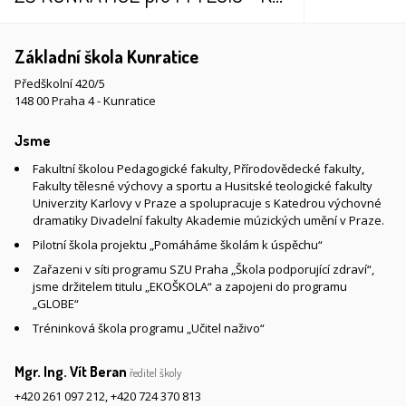
Základní škola Kunratice
Předškolní 420/5
148 00 Praha 4 - Kunratice
Jsme
Fakultní školou Pedagogické fakulty, Přírodovědecké fakulty,
Fakulty tělesné výchovy a sportu a Husitské teologické fakulty
Univerzity Karlovy v Praze a spolupracuje s Katedrou výchovné
dramatiky Divadelní fakulty Akademie múzických umění v Praze.
Pilotní škola projektu „Pomáháme školám k úspěchu“
Zařazeni v síti programu SZU Praha „Škola podporující zdraví“,
jsme držitelem titulu „EKOŠKOLA“ a zapojeni do programu
„GLOBE“
Tréninková škola programu „Učitel naživo“
Mgr. Ing. Vít Beran
ředitel školy
+420 261 097 212
,
+420 724 370 813