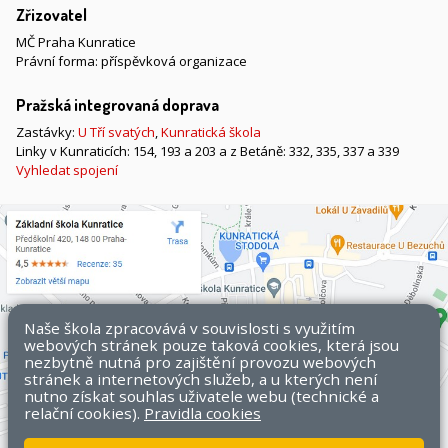
Zřizovatel
MČ Praha Kunratice
Právní forma: příspěvková organizace
Pražská integrovaná doprava
Zastávky:
U Tří svatých
,
Kunratická škola
Linky v Kunraticích: 154, 193 a 203 a z Betáně: 332, 335, 337 a 339
Vyhledat spojení
Naše škola zpracovává v souvislosti s využitím
webových stránek pouze taková cookies, která jsou
nezbytně nutná pro zajištění provozu webových
stránek a internetových služeb, a u kterých není
nutno získat souhlas uživatele webu (technické a
relační cookies).
Pravidla cookies