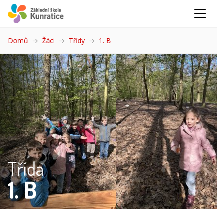
Domů
Žáci
Třídy
1. B
(aktuální)
Třída
1. B