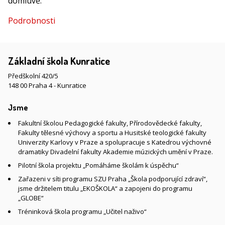
domluvě.
Podrobnosti
Základní škola Kunratice
Předškolní 420/5
148 00 Praha 4 - Kunratice
Jsme
Fakultní školou Pedagogické fakulty, Přírodovědecké fakulty,
Fakulty tělesné výchovy a sportu a Husitské teologické fakulty
Univerzity Karlovy v Praze a spolupracuje s Katedrou výchovné
dramatiky Divadelní fakulty Akademie múzických umění v Praze.
Pilotní škola projektu „Pomáháme školám k úspěchu“
Zařazeni v síti programu SZU Praha „Škola podporující zdraví“,
jsme držitelem titulu „EKOŠKOLA“ a zapojeni do programu
„GLOBE“
Tréninková škola programu „Učitel naživo“