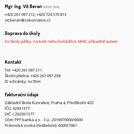
Mgr. Ing. Vít Beran
ředitel školy
+420 261 097 212
,
+420 724 370 813
vit.beran@zskunratice.cz
Doprava do školy
Do školy pěšky, na kole nebo koloběžce, MHD, případně autem
Kontakt
Tel:
+420 261 097 211
Školní jídelna:
+420 261 097 258
ID schránky: isc7trm
Fakturační údaje
Základní škola Kunratice, Praha 4, Předškolní 420
IČO: 62931377
DIČ: CZ62931377
Účet: PPF banka a.s. - č.ú.: 2016970000/6000
Právnická osoba (ředitelství): 600037461