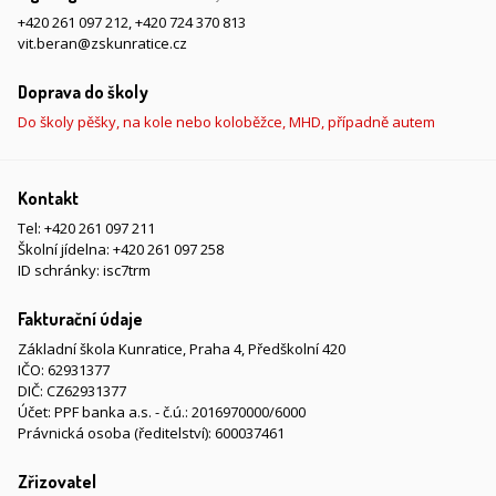
+420 261 097 212
,
+420 724 370 813
vit.beran@zskunratice.cz
Doprava do školy
Do školy pěšky, na kole nebo koloběžce, MHD, případně autem
Kontakt
Tel:
+420 261 097 211
Školní jídelna:
+420 261 097 258
ID schránky: isc7trm
Fakturační údaje
Základní škola Kunratice, Praha 4, Předškolní 420
IČO: 62931377
DIČ: CZ62931377
Účet: PPF banka a.s. - č.ú.: 2016970000/6000
Právnická osoba (ředitelství): 600037461
Zřizovatel