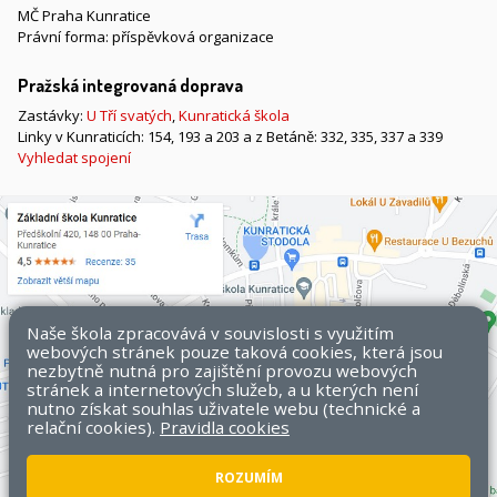
MČ Praha Kunratice
Právní forma: příspěvková organizace
Pražská integrovaná doprava
Zastávky:
U Tří svatých
,
Kunratická škola
Linky v Kunraticích: 154, 193 a 203 a z Betáně: 332, 335, 337 a 339
Vyhledat spojení
Naše škola zpracovává v souvislosti s využitím
webových stránek pouze taková cookies, která jsou
nezbytně nutná pro zajištění provozu webových
stránek a internetových služeb, a u kterých není
nutno získat souhlas uživatele webu (technické a
relační cookies).
Pravidla cookies
ROZUMÍM
Všechna práva vyhrazena. Copyright © 2026 ZŠ Kunratice.
Mapa