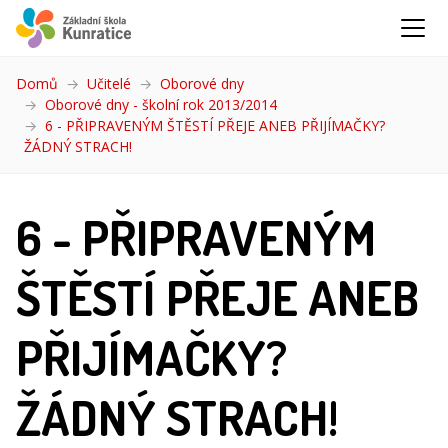
Domů
Učitelé
Oborové dny
Oborové dny - školní rok 2013/2014
6 - PŘIPRAVENÝM ŠTĚSTÍ PŘEJE ANEB PŘIJÍMAČKY?
ŽÁDNÝ STRACH!
(aktuální)
6 - PŘIPRAVENÝM
ŠTĚSTÍ PŘEJE ANEB
PŘIJÍMAČKY?
ŽÁDNÝ STRACH!