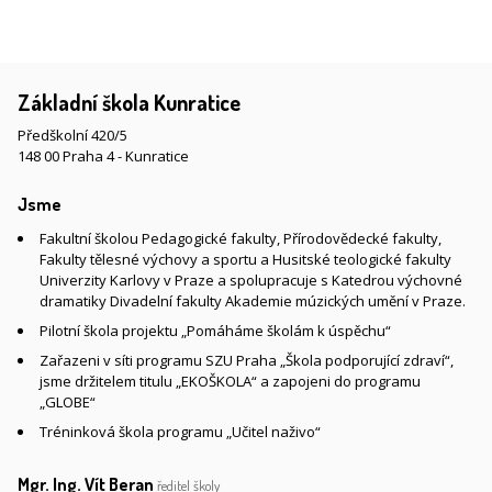
Základní škola Kunratice
Předškolní 420/5
148 00 Praha 4 - Kunratice
Jsme
Fakultní školou Pedagogické fakulty, Přírodovědecké fakulty,
Fakulty tělesné výchovy a sportu a Husitské teologické fakulty
Univerzity Karlovy v Praze a spolupracuje s Katedrou výchovné
dramatiky Divadelní fakulty Akademie múzických umění v Praze.
Pilotní škola projektu „Pomáháme školám k úspěchu“
Zařazeni v síti programu SZU Praha „Škola podporující zdraví“,
jsme držitelem titulu „EKOŠKOLA“ a zapojeni do programu
„GLOBE“
Tréninková škola programu „Učitel naživo“
Mgr. Ing. Vít Beran
ředitel školy