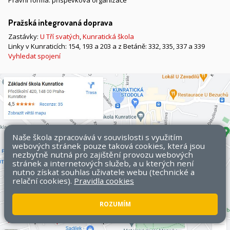
Právní forma: příspěvková organizace
Pražská integrovaná doprava
Zastávky:
U Tří svatých
,
Kunratická škola
Linky v Kunraticích: 154, 193 a 203 a z Betáně: 332, 335, 337 a 339
Vyhledat spojení
Naše škola zpracovává v souvislosti s využitím
webových stránek pouze taková cookies, která jsou
nezbytně nutná pro zajištění provozu webových
stránek a internetových služeb, a u kterých není
nutno získat souhlas uživatele webu (technické a
relační cookies).
Pravidla cookies
ROZUMÍM
Všechna práva vyhrazena. Copyright © 2026 ZŠ Kunratice.
Mapa
stránek
|
Přístupnost stránek
|
Pravidla COOKIES