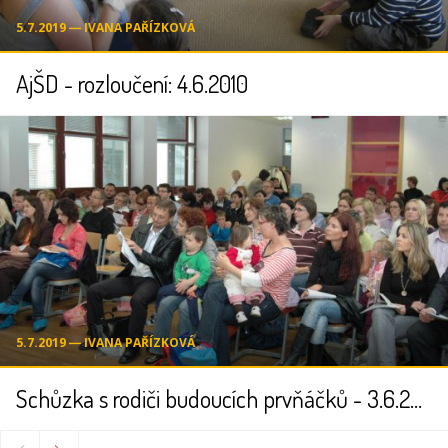
5.7.2019 ― IVANA PAŘÍZKOVÁ
AjŠD - rozloučení: 4.6.2010
5.7.2019 ― IVANA PAŘÍZKOVÁ
Schůzka s rodiči budoucích prvňáčků - 3.6.2010