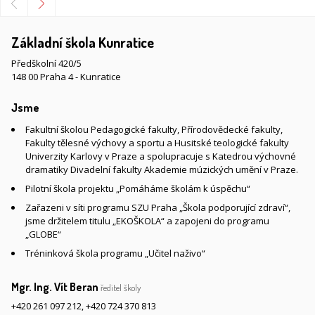
Základní škola Kunratice
Předškolní 420/5
148 00 Praha 4 - Kunratice
Jsme
Fakultní školou Pedagogické fakulty, Přírodovědecké fakulty,
Fakulty tělesné výchovy a sportu a Husitské teologické fakulty
Univerzity Karlovy v Praze a spolupracuje s Katedrou výchovné
dramatiky Divadelní fakulty Akademie múzických umění v Praze.
Pilotní škola projektu „Pomáháme školám k úspěchu“
Zařazeni v síti programu SZU Praha „Škola podporující zdraví“,
jsme držitelem titulu „EKOŠKOLA“ a zapojeni do programu
„GLOBE“
Tréninková škola programu „Učitel naživo“
Mgr. Ing. Vít Beran
ředitel školy
+420 261 097 212
,
+420 724 370 813