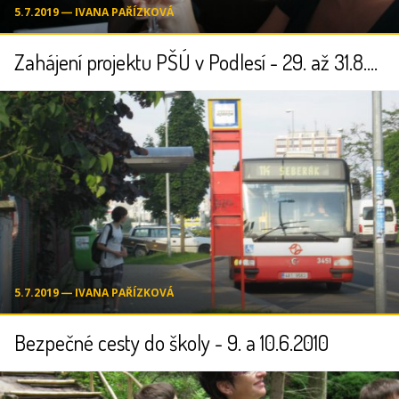
5.7.2019 ― IVANA PAŘÍZKOVÁ
Zahájení projektu PŠÚ v Podlesí - 29. až 31.8.2010
5.7.2019 ― IVANA PAŘÍZKOVÁ
Bezpečné cesty do školy - 9. a 10.6.2010