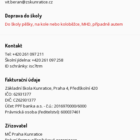
vit.beran@zskunratice.cz
Doprava do školy
Do školy pěšky, na kole nebo koloběžce, MHD, případně autem
Kontakt
Tel:
+420 261 097 211
Školní jídelna:
+420 261 097 258
ID schránky: isc7trm
Fakturační údaje
Základní škola Kunratice, Praha 4, Předškolní 420
IČO: 62931377
DIČ: CZ62931377
Účet: PPF banka a.s. - č.ú.: 2016970000/6000
Právnická osoba (ředitelství): 600037461
Zřizovatel
MČ Praha Kunratice