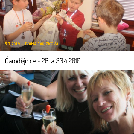
5.7.2019 ― IVANA PAŘÍZKOVÁ
Čarodějnice - 26. a 30.4.2010