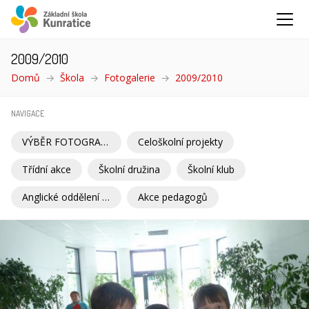
2009/2010
Domů
Škola
Fotogalerie
2009/2010
(aktuální)
NAVIGACE
VÝBĚR FOTOGRAFIÍ
Celoškolní projekty
Třídní akce
Školní družina
Školní klub
Anglické oddělení Školní družiny
Akce pedagogů