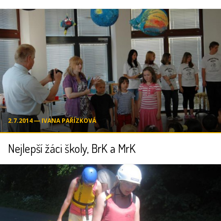
2.7.2014 ― IVANA PAŘÍZKOVÁ
Nejlepší žáci školy, BrK a MrK