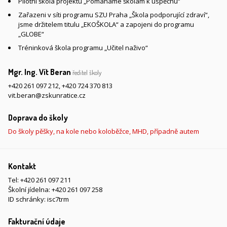
Pilotní škola projektu „Pomáháme školám k úspěchu“
Zařazeni v síti programu SZU Praha „Škola podporující zdraví“,
jsme držitelem titulu „EKOŠKOLA“ a zapojeni do programu
„GLOBE“
Tréninková škola programu „Učitel naživo“
Mgr. Ing. Vít Beran
ředitel školy
+420 261 097 212
,
+420 724 370 813
vit.beran@zskunratice.cz
Doprava do školy
Do školy pěšky, na kole nebo koloběžce, MHD, případně autem
Kontakt
Tel:
+420 261 097 211
Školní jídelna:
+420 261 097 258
ID schránky: isc7trm
Fakturační údaje