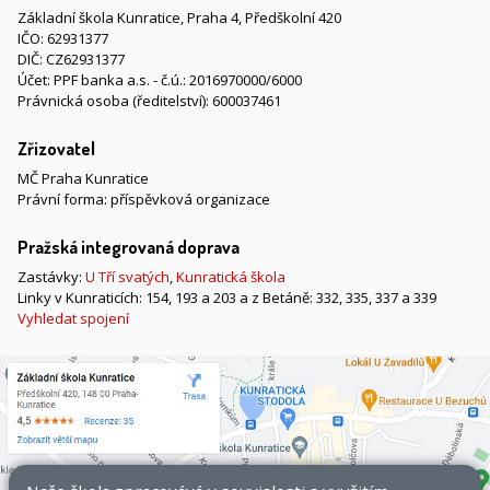
Základní škola Kunratice, Praha 4, Předškolní 420
IČO: 62931377
DIČ: CZ62931377
Účet: PPF banka a.s. - č.ú.: 2016970000/6000
Právnická osoba (ředitelství): 600037461
Zřizovatel
MČ Praha Kunratice
Právní forma: příspěvková organizace
Pražská integrovaná doprava
Zastávky:
U Tří svatých
,
Kunratická škola
Linky v Kunraticích: 154, 193 a 203 a z Betáně: 332, 335, 337 a 339
Vyhledat spojení