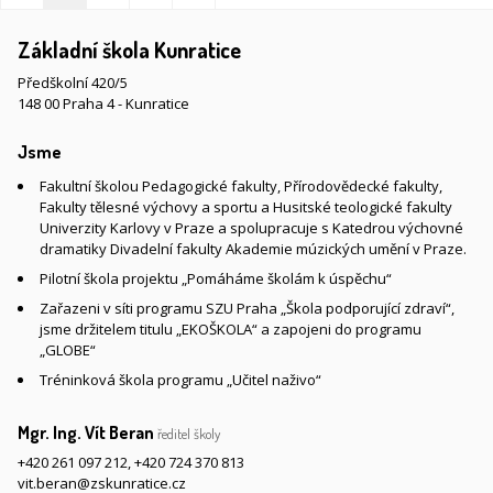
Základní škola Kunratice
Předškolní 420/5
148 00 Praha 4 - Kunratice
Jsme
Fakultní školou Pedagogické fakulty, Přírodovědecké fakulty,
Fakulty tělesné výchovy a sportu a Husitské teologické fakulty
Univerzity Karlovy v Praze a spolupracuje s Katedrou výchovné
dramatiky Divadelní fakulty Akademie múzických umění v Praze.
Pilotní škola projektu „Pomáháme školám k úspěchu“
Zařazeni v síti programu SZU Praha „Škola podporující zdraví“,
jsme držitelem titulu „EKOŠKOLA“ a zapojeni do programu
„GLOBE“
Tréninková škola programu „Učitel naživo“
Mgr. Ing. Vít Beran
ředitel školy
+420 261 097 212
,
+420 724 370 813
vit.beran@zskunratice.cz