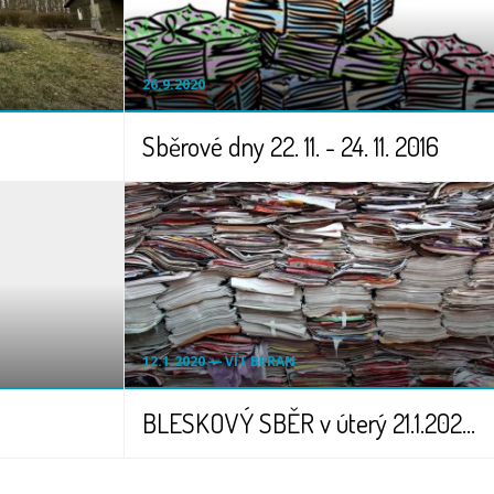
26.9.2020
Sběrové dny 22. 11. - 24. 11. 2016
12.1.2020 ― VÍT BERAN
BLESKOVÝ SBĚR v úterý 21.1.2020 - pouze jeden den