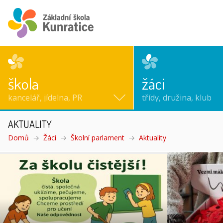
škola
žáci
kancelář, jídelna, PR
třídy, družina, klub
AKTUALITY
Domů
Žáci
Školní parlament
Aktuality
(aktuální)