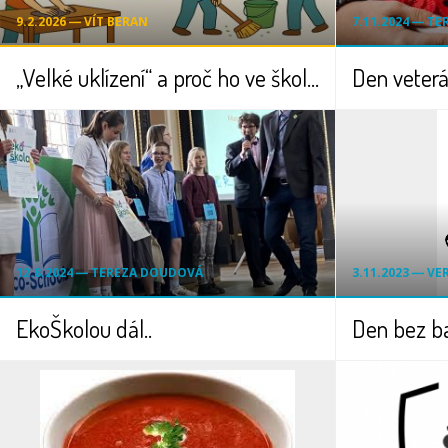
9.2.2026 ― VÍT BERAN
7.11.2024 ― T
„Velké uklízení“ a proč ho ve škole děláme
Den veterán
12.8.2024 ― TEREZA DOUDOVÁ
3.11.2023 ― V
EkoŠkolou dál..
Den bez b