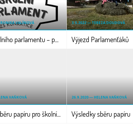
VERONIKA VALÍNOVÁ
3.5.2022 ― TEREZA DOUDOVÁ
Výjezd školního parlamentu – podzim 2022
Výjezd Parlamenťáků
ELENA VAŇKOVÁ
26.9.2020 ― HELENA VAŇKOVÁ
Výsledky sběru papíru pro školní rok 2017/2018
Výsledky sběru papíru