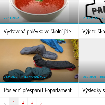
25.11.2022
31.10.2022 ― 
Vystavená polévka ve školní jídelně
26.9.2020 ― HELENA VAŇKOVÁ
26.9.2020 ― H
Poslední přespání Ekoparlamentu ve škole v tomto školním roce
1
2
3