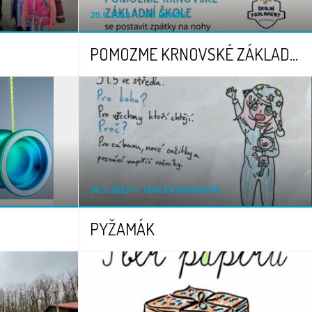
20.9.2024 ― VÍT BERAN
POMOZME KRNOVSKÉ ZÁKLADNÍ ŠKOLE se postavit zpátky na nohy
30.5.2023 ― TEREZA DOUDOVÁ
PYŽAMÁK