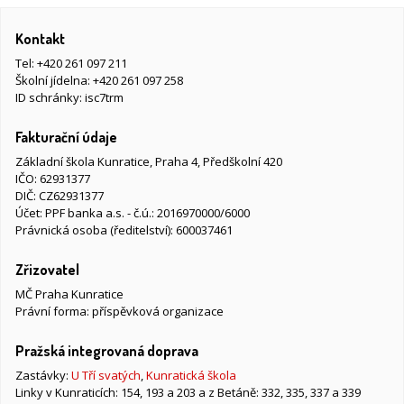
Kontakt
Tel:
+420 261 097 211
Školní jídelna:
+420 261 097 258
ID schránky: isc7trm
Fakturační údaje
Základní škola Kunratice, Praha 4, Předškolní 420
IČO: 62931377
DIČ: CZ62931377
Účet: PPF banka a.s. - č.ú.: 2016970000/6000
Právnická osoba (ředitelství): 600037461
Zřizovatel
MČ Praha Kunratice
Právní forma: příspěvková organizace
Pražská integrovaná doprava
Zastávky:
U Tří svatých
,
Kunratická škola
Linky v Kunraticích: 154, 193 a 203 a z Betáně: 332, 335, 337 a 339