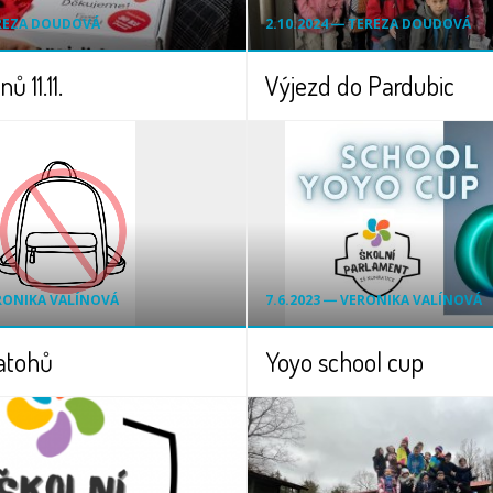
EREZA DOUDOVÁ
2.10.2024 ― TEREZA DOUDOVÁ
ů 11.11.
Výjezd do Pardubic
ERONIKA VALÍNOVÁ
7.6.2023 ― VERONIKA VALÍNOVÁ
atohů
Yoyo school cup