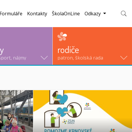
Formuláře
Kontakty
ŠkolaOnLine
Odkazy
Zobraz
ty
rodiče
sport, nájmy
patron, školská rada