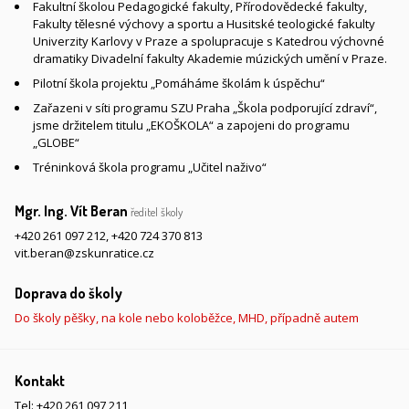
Fakultní školou Pedagogické fakulty, Přírodovědecké fakulty,
Fakulty tělesné výchovy a sportu a Husitské teologické fakulty
Univerzity Karlovy v Praze a spolupracuje s Katedrou výchovné
dramatiky Divadelní fakulty Akademie múzických umění v Praze.
Pilotní škola projektu „Pomáháme školám k úspěchu“
Zařazeni v síti programu SZU Praha „Škola podporující zdraví“,
jsme držitelem titulu „EKOŠKOLA“ a zapojeni do programu
„GLOBE“
Tréninková škola programu „Učitel naživo“
Mgr. Ing. Vít Beran
ředitel školy
+420 261 097 212
,
+420 724 370 813
vit.beran@zskunratice.cz
Doprava do školy
Do školy pěšky, na kole nebo koloběžce, MHD, případně autem
Kontakt
Tel:
+420 261 097 211