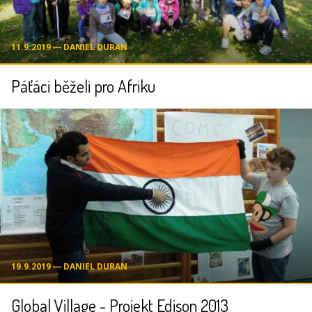
11.9.2019 ― DANIEL DURAN
Páťáci běželi pro Afriku
19.9.2019 ― DANIEL DURAN
Global Village - Projekt Edison 2013