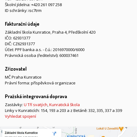
Školní jídelna:
+420 261 097 258
ID schránky: isc7trm
Fakturační údaje
Základní škola Kunratice, Praha 4, Předškolní 420
IČO: 62931377
DIČ: CZ62931377
Účet: PPF banka a.s. - č.ú.: 2016970000/6000
Právnická osoba (ředitelství): 600037461
Zřizovatel
MČ Praha Kunratice
Právní forma: příspěvková organizace
Pražská integrovaná doprava
Zastávky:
U Tří svatých
,
Kunratická škola
Linky v Kunraticích: 154, 193 a 203 a z Betáně: 332, 335, 337 a 339
Vyhledat spojení