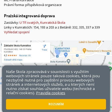
MČ Praha Kunratice
Právní forma: příspěvková organizace
Pražská integrovaná doprava
Zastávky:
U Tří svatých
,
Kunratická škola
Linky v Kunraticích: 154, 193 a 203 a z Betáně: 332, 335, 337 a 339
Vyhledat spojení
Naše škola zpracovává v souvislosti s využitím
webových stránek pouze taková cookies, která jsou
nezbytně nutná pro zajištění provozu webových
stránek a internetových služeb, a u kterých není
nutno získat souhlas uživatele webu (technické a
relační cookies).
Pravidla cookies
ROZUMÍM
Všechna práva vyhrazena. Copyright © 2026 ZŠ Kunratice.
Mapa