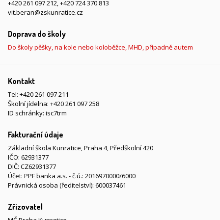
+420 261 097 212
,
+420 724 370 813
vit.beran@zskunratice.cz
Doprava do školy
Do školy pěšky, na kole nebo koloběžce, MHD, případně autem
Kontakt
Tel:
+420 261 097 211
Školní jídelna:
+420 261 097 258
ID schránky: isc7trm
Fakturační údaje
Základní škola Kunratice, Praha 4, Předškolní 420
IČO: 62931377
DIČ: CZ62931377
Účet: PPF banka a.s. - č.ú.: 2016970000/6000
Právnická osoba (ředitelství): 600037461
Zřizovatel