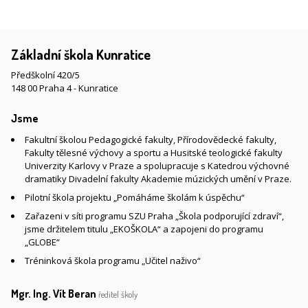
Základní škola Kunratice
Předškolní 420/5
148 00 Praha 4 - Kunratice
Jsme
Fakultní školou Pedagogické fakulty, Přírodovědecké fakulty,
Fakulty tělesné výchovy a sportu a Husitské teologické fakulty
Univerzity Karlovy v Praze a spolupracuje s Katedrou výchovné
dramatiky Divadelní fakulty Akademie múzických umění v Praze.
Pilotní škola projektu „Pomáháme školám k úspěchu“
Zařazeni v síti programu SZU Praha „Škola podporující zdraví“,
jsme držitelem titulu „EKOŠKOLA“ a zapojeni do programu
„GLOBE“
Tréninková škola programu „Učitel naživo“
Mgr. Ing. Vít Beran
ředitel školy