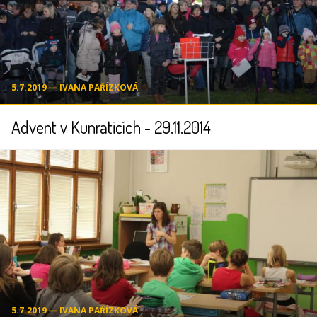
5.7.2019 ― IVANA PAŘÍZKOVÁ
Advent v Kunraticích - 29.11.2014
5.7.2019 ― IVANA PAŘÍZKOVÁ