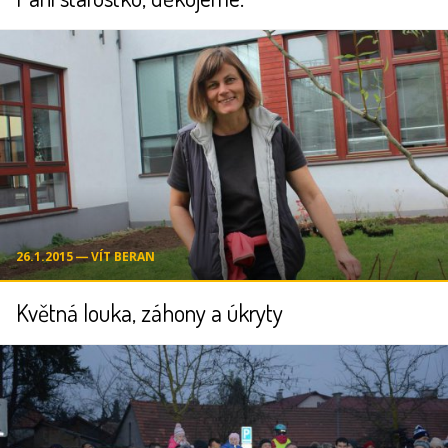
26.1.2015 ― VÍT BERAN
Květná louka, záhony a úkryty