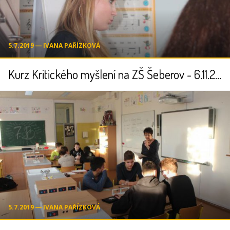
5.7.2019 ― IVANA PAŘÍZKOVÁ
Kurz Kritického myšlení na ZŠ Šeberov - 6.11.2014
5.7.2019 ― IVANA PAŘÍZKOVÁ