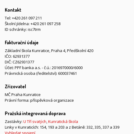
Kontakt
Tel:
+420 261 097 211
Školní jídelna:
+420 261 097 258
ID schránky: isc7trm
Fakturační údaje
Základní škola Kunratice, Praha 4, Předškolní 420
IČO: 62931377
DIČ: CZ62931377
Účet: PPF banka a.s. - č.ú.: 2016970000/6000
Právnická osoba (ředitelství): 600037461
Zřizovatel
MČ Praha Kunratice
Právní forma: příspěvková organizace
Pražská integrovaná doprava
Zastávky:
U Tří svatých
,
Kunratická škola
Linky v Kunraticích: 154, 193 a 203 a z Betáně: 332, 335, 337 a 339
Vyhledat spojení