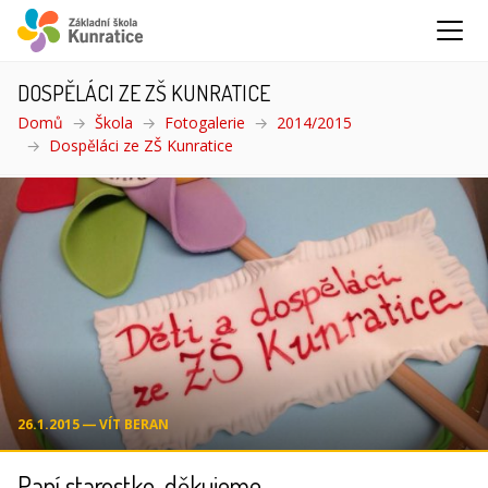
DOSPĚLÁCI ZE ZŠ KUNRATICE
Domů
Škola
Fotogalerie
2014/2015
Dospěláci ze ZŠ Kunratice
(aktuální)
26.1.2015 ― VÍT BERAN
Paní starostko, děkujeme.