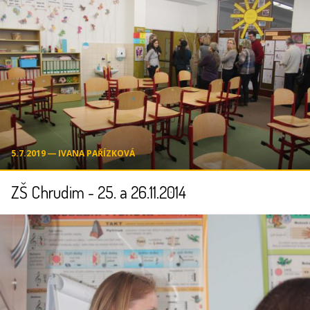
5.7.2019 ― IVANA PAŘÍZKOVÁ
ZŠ Chrudim - 25. a 26.11.2014