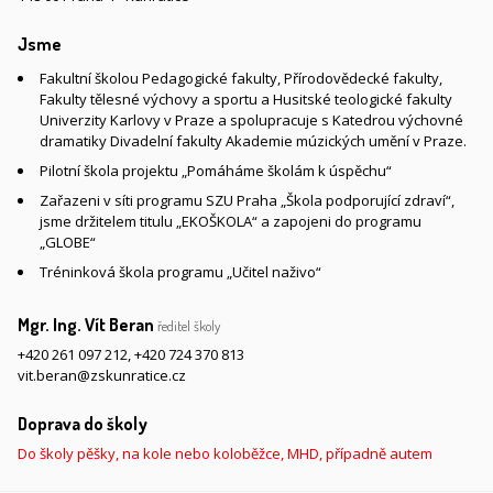
Jsme
Fakultní školou Pedagogické fakulty, Přírodovědecké fakulty,
Fakulty tělesné výchovy a sportu a Husitské teologické fakulty
Univerzity Karlovy v Praze a spolupracuje s Katedrou výchovné
dramatiky Divadelní fakulty Akademie múzických umění v Praze.
Pilotní škola projektu „Pomáháme školám k úspěchu“
Zařazeni v síti programu SZU Praha „Škola podporující zdraví“,
jsme držitelem titulu „EKOŠKOLA“ a zapojeni do programu
„GLOBE“
Tréninková škola programu „Učitel naživo“
Mgr. Ing. Vít Beran
ředitel školy
+420 261 097 212
,
+420 724 370 813
vit.beran@zskunratice.cz
Doprava do školy
Do školy pěšky, na kole nebo koloběžce, MHD, případně autem