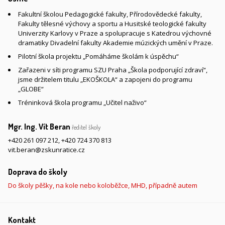
Fakultní školou Pedagogické fakulty, Přírodovědecké fakulty,
Fakulty tělesné výchovy a sportu a Husitské teologické fakulty
Univerzity Karlovy v Praze a spolupracuje s Katedrou výchovné
dramatiky Divadelní fakulty Akademie múzických umění v Praze.
Pilotní škola projektu „Pomáháme školám k úspěchu“
Zařazeni v síti programu SZU Praha „Škola podporující zdraví“,
jsme držitelem titulu „EKOŠKOLA“ a zapojeni do programu
„GLOBE“
Tréninková škola programu „Učitel naživo“
Mgr. Ing. Vít Beran
ředitel školy
+420 261 097 212
,
+420 724 370 813
vit.beran@zskunratice.cz
Doprava do školy
Do školy pěšky, na kole nebo koloběžce, MHD, případně autem
Kontakt