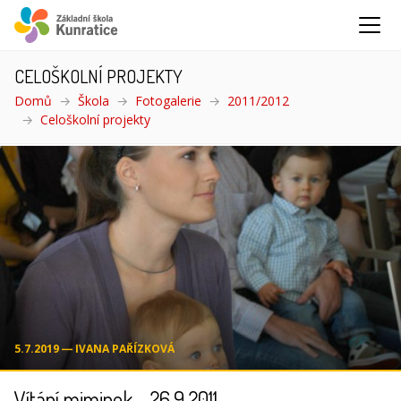
CELOŠKOLNÍ PROJEKTY
Domů
Škola
Fotogalerie
2011/2012
Celoškolní projekty
(aktuální)
5.7.2019 ― IVANA PAŘÍZKOVÁ
Vítání miminek - 26.9.2011