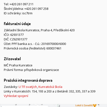
Tel:
+420 261 097 211
Školní jídelna:
+420 261 097 258
ID schránky: isc7trm
Fakturační údaje
Základní škola Kunratice, Praha 4, Předškolní 420
IČO: 62931377
DIČ: CZ62931377
Účet: PPF banka a.s. - č.ú.: 2016970000/6000
Právnická osoba (ředitelství): 600037461
Zřizovatel
MČ Praha Kunratice
Právní forma: příspěvková organizace
Pražská integrovaná doprava
Zastávky:
U Tří svatých
,
Kunratická škola
Linky v Kunraticích: 154, 193 a 203 a z Betáně: 332, 335, 337 a 339
Vyhledat spojení