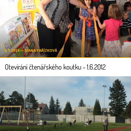
5.7.2019 ― IVANA PAŘÍZKOVÁ
Otevírání čtenářského koutku - 1.6.2012