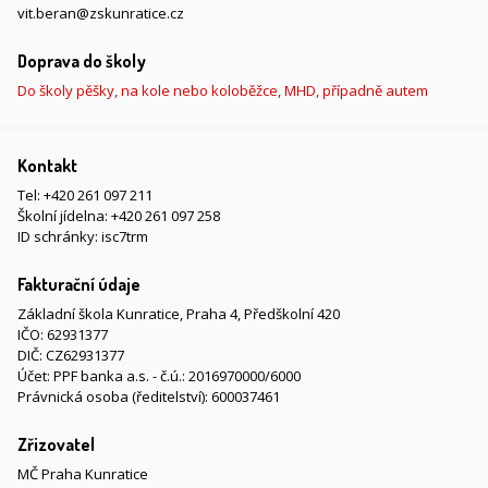
vit.beran@zskunratice.cz
Doprava do školy
Do školy pěšky, na kole nebo koloběžce, MHD, případně autem
Kontakt
Tel:
+420 261 097 211
Školní jídelna:
+420 261 097 258
ID schránky: isc7trm
Fakturační údaje
Základní škola Kunratice, Praha 4, Předškolní 420
IČO: 62931377
DIČ: CZ62931377
Účet: PPF banka a.s. - č.ú.: 2016970000/6000
Právnická osoba (ředitelství): 600037461
Zřizovatel
MČ Praha Kunratice