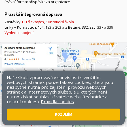
Právní forma: příspěvková organizace
Pražská integrovaná doprava
Zastávky:
U Tří svatých
,
Kunratická škola
Linky v Kunraticích: 154, 193 a 203 a z Betáně: 332, 335, 337 a 339
Vyhledat spojení
Naše škola zpracovává v souvislosti s využitím
webových stránek pouze taková cookies, která jsou
nezbytně nutná pro zajištění provozu webových
stránek a internetových služeb, a u kterých není
nutno získat souhlas uživatele webu (technické a
relační cookies).
Pravidla cookies
ROZUMÍM
Všechna práva vyhrazena. Copyright © 2026 ZŠ Kunratice.
Mapa
stránek
|
Přístupnost stránek
|
Pravidla COOKIES