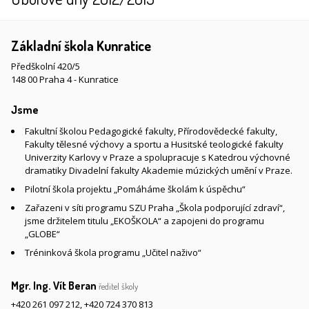
Základní škola Kunratice
Předškolní 420/5
148 00 Praha 4 - Kunratice
Jsme
Fakultní školou Pedagogické fakulty, Přírodovědecké fakulty,
Fakulty tělesné výchovy a sportu a Husitské teologické fakulty
Univerzity Karlovy v Praze a spolupracuje s Katedrou výchovné
dramatiky Divadelní fakulty Akademie múzických umění v Praze.
Pilotní škola projektu „Pomáháme školám k úspěchu“
Zařazeni v síti programu SZU Praha „Škola podporující zdraví“,
jsme držitelem titulu „EKOŠKOLA“ a zapojeni do programu
„GLOBE“
Tréninková škola programu „Učitel naživo“
Mgr. Ing. Vít Beran
ředitel školy
+420 261 097 212
,
+420 724 370 813