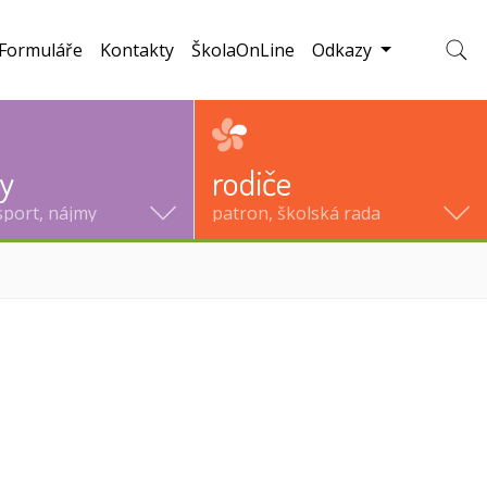
Formuláře
Kontakty
ŠkolaOnLine
Odkazy
Zobraz
ty
rodiče
sport, nájmy
patron, školská rada