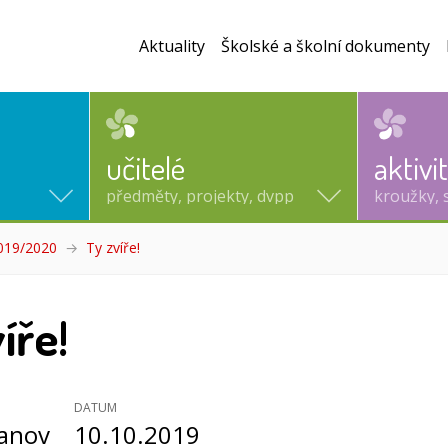
Aktuality
Školské a školní dokumenty
učitelé
aktivi
předměty, projekty, dvpp
kroužky, 
2019/2020
Ty zvíře!
(aktuální)
íře!
DATUM
vanov
10.10.2019