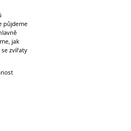
ů
je půjdeme
 hlavně
ěme, jak
 se zvířaty
mnost