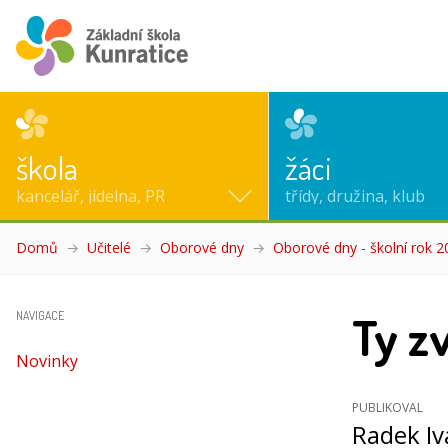
škola
žáci
kancelář, jídelna, PR
třídy, družina, klub
Domů
Učitelé
Oborové dny
Oborové dny - školní rok 
Ty zv
NAVIGACE
Novinky
PUBLIKOVAL
Radek I