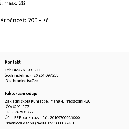
ů: max. 28
áročnost: 700,- Kč
Kontakt
Tel:
+420 261 097 211
Školní jídelna:
+420 261 097 258
ID schránky: isc7trm
Fakturační údaje
Základní škola Kunratice, Praha 4, Předškolní 420
IČO: 62931377
DIČ: CZ62931377
Účet: PPF banka a.s. - č.ú.: 2016970000/6000
Právnická osoba (ředitelství): 600037461