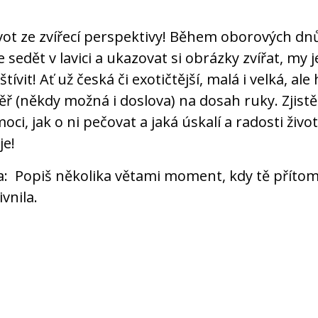
ivot ze zvířecí perspektivy! Během oborových dn
edět v lavici a ukazovat si obrázky zvířat, my 
ívit! Ať už česká či exotičtější, malá i velká, ale
ěř (někdy možná i doslova) na dosah ruky. Zjist
ci, jak o ni pečovat a jaká úskalí a radosti život
je!
: Popiš několika větami moment, kdy tě příto
ivnila.