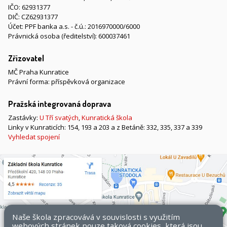
IČO: 62931377
DIČ: CZ62931377
Účet: PPF banka a.s. - č.ú.: 2016970000/6000
Právnická osoba (ředitelství): 600037461
Zřizovatel
MČ Praha Kunratice
Právní forma: příspěvková organizace
Pražská integrovaná doprava
Zastávky:
U Tří svatých
,
Kunratická škola
Linky v Kunraticích: 154, 193 a 203 a z Betáně: 332, 335, 337 a 339
Vyhledat spojení
Naše škola zpracovává v souvislosti s využitím
webových stránek pouze taková cookies, která jsou