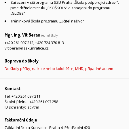
Zařazeni v síti programu SZU Praha „Škola podporující zdraví“,
jsme držitelem titulu „EKOŠKOLA“ a zapojeni do programu
„GLOBE“
Tréninková škola programu „Učitel naživo“
Mgr. Ing. Vít Beran
ředitel školy
+420 261 097 212
,
+420 724 370 813
vit.beran@zskunratice.cz
Doprava do školy
Do školy pěšky, na kole nebo koloběžce, MHD, případně autem
Kontakt
Tel:
+420 261 097 211
Školní jídelna:
+420 261 097 258
ID schránky: isc7trm
Fakturační údaje
Základní škola Kunratice, Praha 4, Předškolní 420