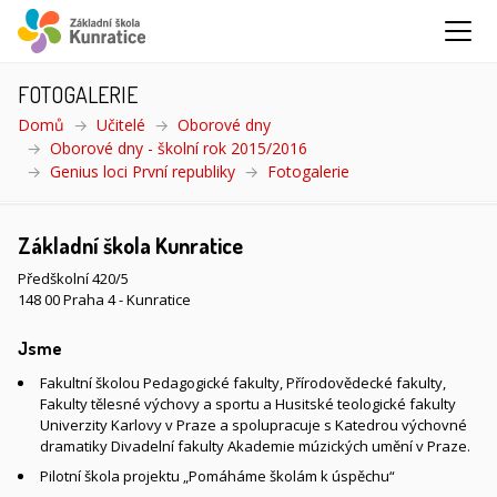
FOTOGALERIE
Domů
Učitelé
Oborové dny
Oborové dny - školní rok 2015/2016
Genius loci První republiky
Fotogalerie
(aktuální)
Základní škola Kunratice
Předškolní 420/5
148 00 Praha 4 - Kunratice
Jsme
Fakultní školou Pedagogické fakulty, Přírodovědecké fakulty,
Fakulty tělesné výchovy a sportu a Husitské teologické fakulty
Univerzity Karlovy v Praze a spolupracuje s Katedrou výchovné
dramatiky Divadelní fakulty Akademie múzických umění v Praze.
Pilotní škola projektu „Pomáháme školám k úspěchu“