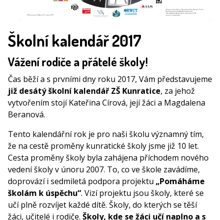
Školní kalendář 2017
Vážení rodiče a přátelé školy!
Čas běží a s prvními dny roku 2017, Vám představujeme
již desátý školní kalendář ZŠ Kunratice
, za jehož
vytvořením stojí Kateřina Círová, její žáci a Magdalena
Beranová.
Tento kalendářní rok je pro naši školu významný tím,
že na cestě proměny kunratické školy jsme již 10 let.
Cesta proměny školy byla zahájena příchodem nového
vedení školy v únoru 2007. To, co ve škole zavádíme,
doprovází i sedmiletá podpora projektu
„Pomáháme
školám k úspěchu“
. Vizí projektu jsou školy, které se
učí plně rozvíjet každé dítě. Školy, do kterých se těší
žáci, učitelé i rodiče.
Školy, kde se žáci učí naplno a s