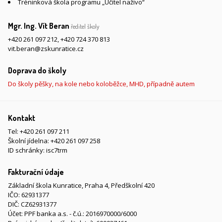
Tréninková škola programu „Učitel naživo“
Mgr. Ing. Vít Beran
ředitel školy
+420 261 097 212
,
+420 724 370 813
vit.beran@zskunratice.cz
Doprava do školy
Do školy pěšky, na kole nebo koloběžce, MHD, případně autem
Kontakt
Tel:
+420 261 097 211
Školní jídelna:
+420 261 097 258
ID schránky: isc7trm
Fakturační údaje
Základní škola Kunratice, Praha 4, Předškolní 420
IČO: 62931377
DIČ: CZ62931377
Účet: PPF banka a.s. - č.ú.: 2016970000/6000