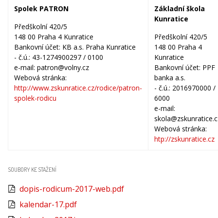
Spolek PATRON
Základní škola
Kunratice
Předškolní 420/5
148 00 Praha 4 Kunratice
Předškolní 420/5
Bankovní účet: KB a.s. Praha Kunratice
148 00 Praha 4
- č.ú.: 43-1274900297 / 0100
Kunratice
e-mail: patron@volny.cz
Bankovní účet: PPF
Webová stránka:
banka a.s.
http://www.zskunratice.cz/rodice/patron-
- č.ú.: 2016970000 /
spolek-rodicu
6000
e-mail:
skola@zskunratice.c
Webová stránka:
htp://zskunratice.cz
SOUBORY KE STAŽENÍ
dopis-rodicum-2017-web.pdf
kalendar-17.pdf