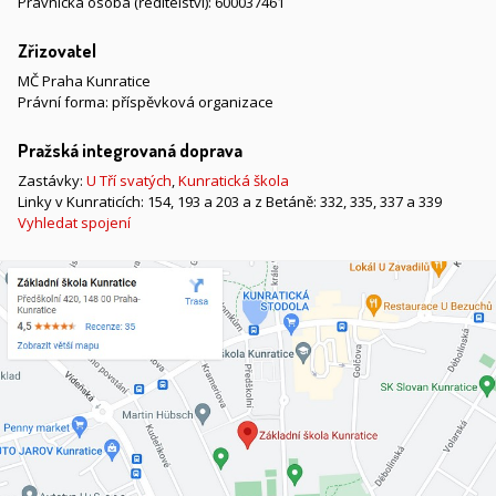
Právnická osoba (ředitelství): 600037461
Zřizovatel
MČ Praha Kunratice
Právní forma: příspěvková organizace
Pražská integrovaná doprava
Zastávky:
U Tří svatých
,
Kunratická škola
Linky v Kunraticích: 154, 193 a 203 a z Betáně: 332, 335, 337 a 339
Vyhledat spojení