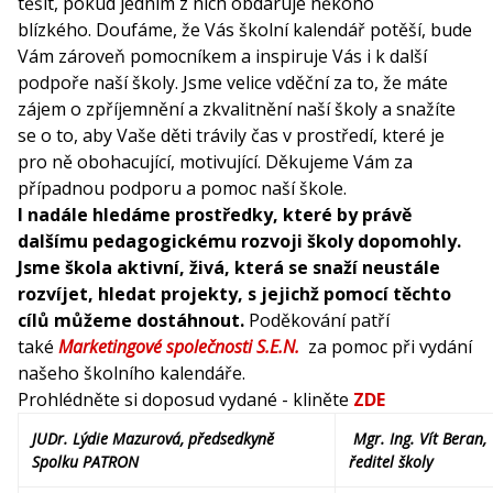
těšit, pokud jedním z nich obdaruje někoho
blízkého. Doufáme, že Vás školní kalendář potěší, bude
Vám zároveň pomocníkem a inspiruje Vás i k další
podpoře naší školy. Jsme velice vděční za to, že máte
zájem o zpříjemnění a zkvalitnění naší školy a snažíte
se o to, aby Vaše děti trávily čas v prostředí, které je
pro ně obohacující, motivující. Děkujeme Vám za
případnou podporu a pomoc naší škole.
I nadále hledáme prostředky, které by právě
dalšímu pedagogickému rozvoji školy dopomohly.
Jsme škola aktivní, živá, která se snaží neustále
rozvíjet, hledat projekty, s jejichž pomocí těchto
cílů můžeme dostáhnout.
Poděkování patří
také
Marketingové společnosti S.E.N.
za pomoc při vydání
našeho školního kalendáře.
Prohlédněte si doposud vydané - kliněte
ZDE
JUDr. Lýdie Mazurová, předsedkyně
Mgr.
Ing. Vít Beran,
Spolku PATRON
ředitel školy