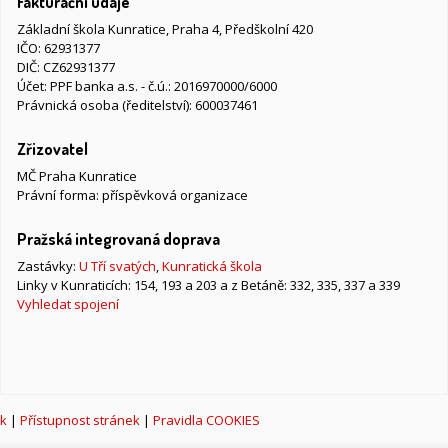
Fakturační údaje
Základní škola Kunratice, Praha 4, Předškolní 420
IČO: 62931377
DIČ: CZ62931377
Účet: PPF banka a.s. - č.ú.: 2016970000/6000
Právnická osoba (ředitelství): 600037461
Zřizovatel
MČ Praha Kunratice
Právní forma: příspěvková organizace
Pražská integrovaná doprava
Zastávky:
U Tří svatých
,
Kunratická škola
Linky v Kunraticích: 154, 193 a 203 a z Betáně: 332, 335, 337 a 339
Vyhledat spojení
k
|
Přístupnost stránek
|
Pravidla COOKIES