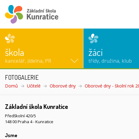
škola
žáci
kancelář, jídelna, PR
třídy, družina, klub
FOTOGALERIE
Domů
Učitelé
Oborové dny
Oborové dny - školní rok 
Základní škola Kunratice
Předškolní 420/5
148 00 Praha 4 - Kunratice
Jsme