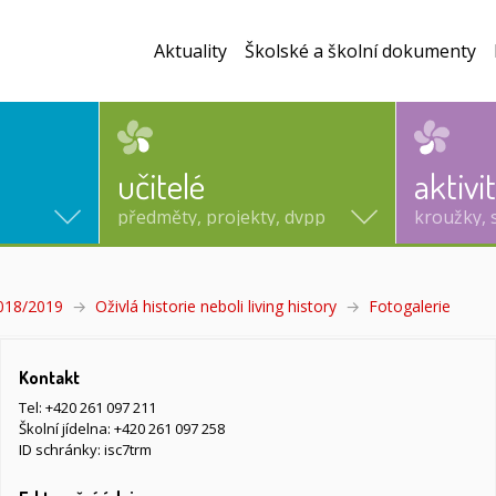
Aktuality
Školské a školní dokumenty
učitelé
aktivi
předměty, projekty, dvpp
kroužky, 
2018/2019
Oživlá historie neboli living history
Fotogalerie
(aktuá
Kontakt
Tel:
+420 261 097 211
Školní jídelna:
+420 261 097 258
ID schránky: isc7trm