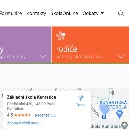
Formuláře
Kontakty
ŠkolaOnLine
Odkazy
Zobraz
ty
rodiče
sport, nájmy
patron, školská rada
lní)