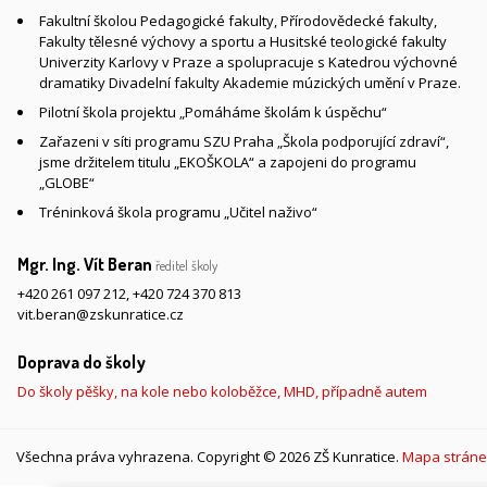
Fakultní školou Pedagogické fakulty, Přírodovědecké fakulty,
Fakulty tělesné výchovy a sportu a Husitské teologické fakulty
Univerzity Karlovy v Praze a spolupracuje s Katedrou výchovné
dramatiky Divadelní fakulty Akademie múzických umění v Praze.
Pilotní škola projektu „Pomáháme školám k úspěchu“
Zařazeni v síti programu SZU Praha „Škola podporující zdraví“,
jsme držitelem titulu „EKOŠKOLA“ a zapojeni do programu
„GLOBE“
Tréninková škola programu „Učitel naživo“
Mgr. Ing. Vít Beran
ředitel školy
+420 261 097 212
,
+420 724 370 813
vit.beran@zskunratice.cz
Doprava do školy
Do školy pěšky, na kole nebo koloběžce, MHD, případně autem
Všechna práva vyhrazena. Copyright © 2026 ZŠ Kunratice.
Mapa stráne