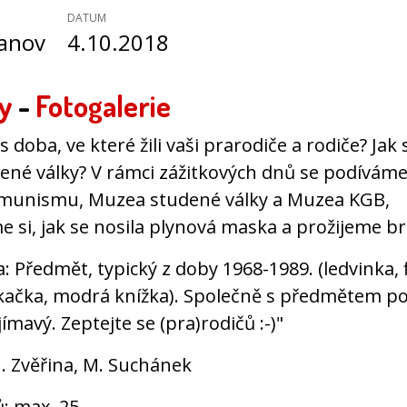
DATUM
vanov
4.10.2018
y
-
Fotogalerie
 doba, ve které žili vaši prarodiče a rodiče? Jak s
ené války? V rámci zážitkových dnů se podívám
munismu, Muzea studené války a Muzea KGB,
e si, jak se nosila plynová maska a prožijeme b
 Předmět, typický z doby 1968-1989. (ledvinka, f
kačka, modrá knížka). Společně s předmětem po
jímavý. Zeptejte se (pra)rodičů :-)"
 J. Zvěřina, M. Suchánek
ů: max. 25