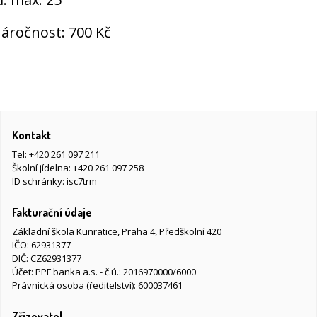
náročnost: 700 Kč
Kontakt
Tel:
+420 261 097 211
Školní jídelna:
+420 261 097 258
ID schránky: isc7trm
Fakturační údaje
Základní škola Kunratice, Praha 4, Předškolní 420
IČO: 62931377
DIČ: CZ62931377
Účet: PPF banka a.s. - č.ú.: 2016970000/6000
Právnická osoba (ředitelství): 600037461
Zřizovatel