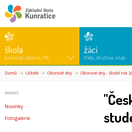
škola
žáci
kancelář, jídelna, PR
třídy, družina, klub
Domů
Učitelé
Oborové dny
Oborové dny - školní rok 
"Čes
NAVIGACE
Novinky
stud
Fotogalerie