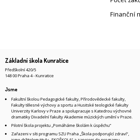
Finanční 
Základní škola Kunratice
Předškolní 420/5
148 00 Praha 4 - Kunratice
Jsme
Fakultní školou Pedagogické fakulty, Přírodovědecké fakulty,
Fakulty tělesné výchovy a sportu a Husitské teologické fakulty
Univerzity Karlovy v Praze a spolupracuje s Katedrou výchovné
dramatiky Divadelní fakulty Akademie múzických umění v Praze.
Pilotní škola projektu „Pomáháme školám k úspěchu“
Zařazeni v síti programu SZU Praha „Škola podporující zdraví“,
jsme držitelem titulu „EKOŠKOLA“ a zapojeni do programu