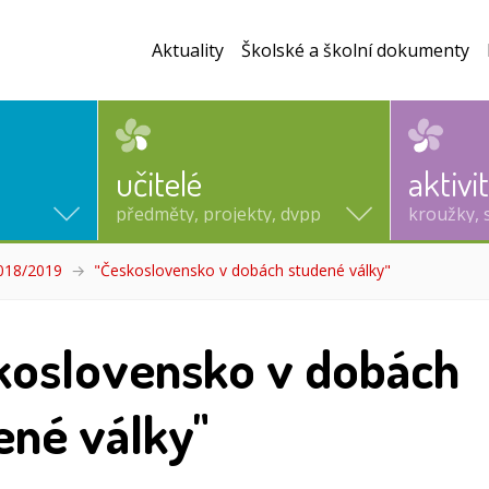
Aktuality
Školské a školní dokumenty
učitelé
aktivi
předměty, projekty, dvpp
kroužky, 
2018/2019
"Československo v dobách studené války"
(aktuální)
koslovensko v dobách
ené války"