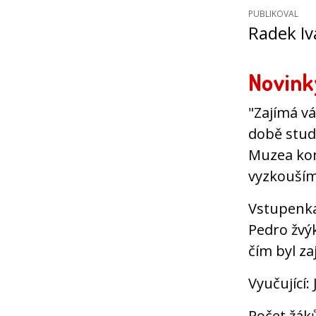
PUBLIKOVAL
Radek I
Novink
"Zajímá vás
době stud
Muzea ko
vyzkouším
Vstupenka:
Pedro žvý
čím byl za
Vyučující:
Počet žák