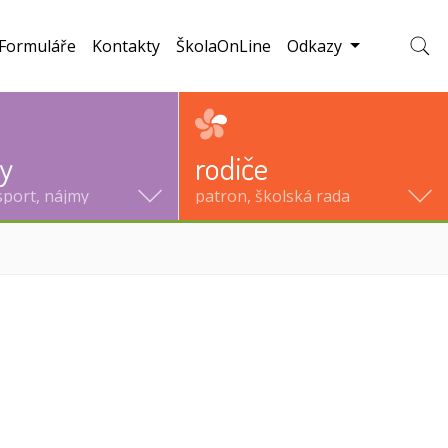
Formuláře
Kontakty
ŠkolaOnLine
Odkazy
Zobraz
ty
rodiče
sport, nájmy
patron, školská rada