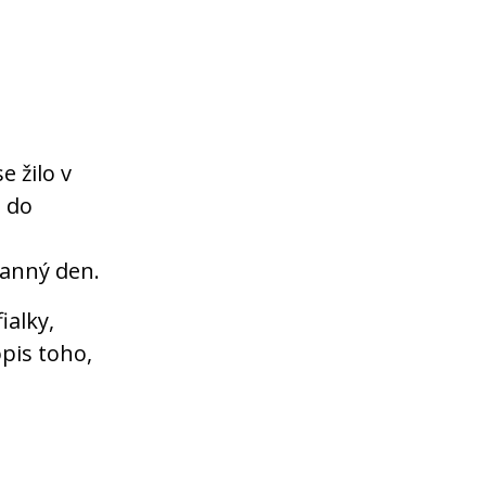
e žilo v
e do
ranný den.
ialky,
pis toho,