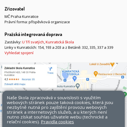
Zřizovatel
MČ Praha Kunratice
Právní forma: příspěvková organizace
Pražská integrovaná doprava
Zastávky:
U Tří svatých
,
Kunratická škola
Linky v Kunraticích: 154, 193 a 203 a z Betáně: 332, 335, 337 a 339
Vyhledat spojení
Naše škola zpracovává v souvislosti s využitím
webových stránek pouze taková cookies, která jsou
nezbytně nutná pro zajištění provozu webových
stránek a internetových služeb, a u kterých není
nutno získat souhlas uživatele webu (technické a
relační cookies).
Pravidla cookies