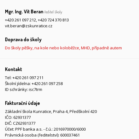
Mgr. Ing. Vít Beran
ředitel školy
+420 261 097 212
,
+420 724 370 813
vit.beran@zskunratice.cz
Doprava do školy
Do školy pěšky, na kole nebo koloběžce, MHD, případně autem
Kontakt
Tel:
+420 261 097 211
Školní jídelna:
+420 261 097 258
ID schránky: isc7trm
Fakturační údaje
Základní škola Kunratice, Praha 4, Předškolní 420
IČO: 62931377
DIČ: CZ62931377
Účet: PPF banka a.s. - č.ú.: 2016970000/6000
Právnická osoba (ředitelství): 600037461