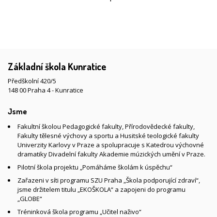
Základní škola Kunratice
Předškolní 420/5
148 00 Praha 4 - Kunratice
Jsme
Fakultní školou Pedagogické fakulty, Přírodovědecké fakulty,
Fakulty tělesné výchovy a sportu a Husitské teologické fakulty
Univerzity Karlovy v Praze a spolupracuje s Katedrou výchovné
dramatiky Divadelní fakulty Akademie múzických umění v Praze.
Pilotní škola projektu „Pomáháme školám k úspěchu“
Zařazeni v síti programu SZU Praha „Škola podporující zdraví“,
jsme držitelem titulu „EKOŠKOLA“ a zapojeni do programu
„GLOBE“
Tréninková škola programu „Učitel naživo“