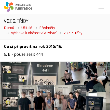
VOZ 6. TŘÍDY
Domů
Učitelé
Předměty
Výchova k občanství a zdraví
VOZ 6. třídy
(aktuální)
Co si připravit na rok 2015/16:
6. B - pouze sešit 444