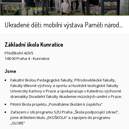
8.5.2026 ― VÍT BERAN
Ukradené děti: mobilní výstava Paměti národa v ZŠ Kunratice
Základní škola Kunratice
Předškolní 420/5
148 00 Praha 4 - Kunratice
Jsme
Fakultní školou Pedagogické fakulty, Přírodovědecké fakulty,
Fakulty tělesné výchovy a sportu a Husitské teologické fakulty
Univerzity Karlovy v Praze a spolupracuje s Katedrou výchovné
dramatiky Divadelní fakulty Akademie múzických umění v Praze.
Pilotní škola projektu „Pomáháme školám k úspěchu“
Zařazeni v síti programu SZU Praha „Škola podporující zdraví“,
jsme držitelem titulu „EKOŠKOLA“ a zapojeni do programu
„GLOBE“