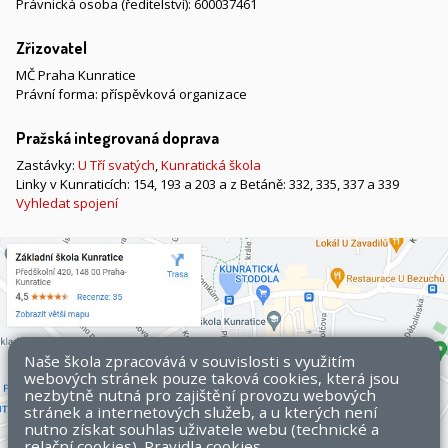
Právnická osoba (ředitelství): 600037461
Zřizovatel
MČ Praha Kunratice
Právní forma: příspěvková organizace
Pražská integrovaná doprava
Zastávky:
U Tří svatých
,
Kunratická škola
Linky v Kunraticích: 154, 193 a 203 a z Betáně: 332, 335, 337 a 339
Vyhledat spojení
Naše škola zpracovává v souvislosti s využitím
webových stránek pouze taková cookies, která jsou
nezbytně nutná pro zajištění provozu webových
stránek a internetových služeb, a u kterých není
nutno získat souhlas uživatele webu (technické a
relační cookies).
Pravidla cookies