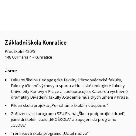
Základní škola Kunratice
Předškolní 420/5
148 00 Praha 4 - Kunratice
Jsme
Fakultní školou Pedagogické fakulty, Přírodovědecké fakulty,
Fakulty tělesné výchovy a sportu a Husitské teologické fakulty
Univerzity Karlovy v Praze a spolupracuje s Katedrou výchovné
dramatiky Divadelní fakulty Akademie múzických umění v Praze.
Pilotní škola projektu „Pomáháme školám k úspěchu“
Zařazeni v síti programu SZU Praha „Škola podporující zdraví“,
jsme držitelem titulu „EKOŠKOLA“ a zapojeni do programu
„GLOBE“
Tréninková škola programu „Učitel naživo“