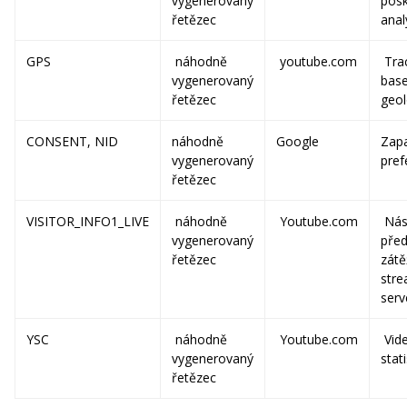
vygenerovaný
posk
řetězec
anal
GPS
náhodně
youtube.com
Tra
vygenerovaný
bas
řetězec
geol
CONSENT, NID
náhodně
Google
Zap
vygenerovaný
pref
řetězec
VISITOR_INFO1_LIVE
náhodně
Youtube.com
Nást
vygenerovaný
před
řetězec
zátě
str
serv
YSC
náhodně
Youtube.com
Vid
vygenerovaný
stati
řetězec