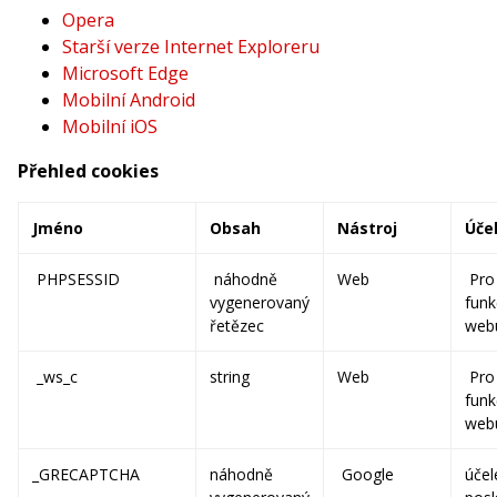
Opera
Starší verze Internet Exploreru
Microsoft Edge
Mobilní Android
Mobilní iOS
Přehled cookies
Jméno
Obsah
Nástroj
Úče
PHPSESSID
náhodně
Web
Pro
vygenerovaný
funk
řetězec
web
_ws_c
string
Web
Pro
funk
web
_GRECAPTCHA
náhodně
Google
úče