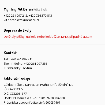
Mgr. Ing. Vít Beran
ředitel školy
+420 261 097 212
,
+420 724 370 813
vit.beran@zskunratice.cz
Doprava do školy
Do školy pěšky, na kole nebo koloběžce, MHD, případně autem
Kontakt
Tel:
+420 261 097 211
Školní jídelna:
+420 261 097 258
ID schránky: isc7trm
Fakturační údaje
Základní škola Kunratice, Praha 4, Předškolní 420
IČO: 62931377
DIČ: CZ62931377
Účet: PPF banka a.s. - č.ú.: 2016970000/6000
Právnická osoba (ředitelství): 600037461