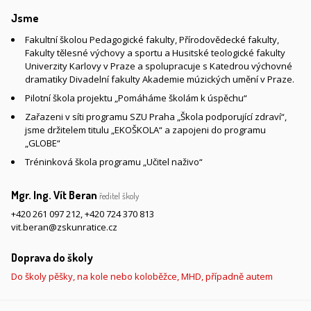
Jsme
Fakultní školou Pedagogické fakulty, Přírodovědecké fakulty,
Fakulty tělesné výchovy a sportu a Husitské teologické fakulty
Univerzity Karlovy v Praze a spolupracuje s Katedrou výchovné
dramatiky Divadelní fakulty Akademie múzických umění v Praze.
Pilotní škola projektu „Pomáháme školám k úspěchu“
Zařazeni v síti programu SZU Praha „Škola podporující zdraví“,
jsme držitelem titulu „EKOŠKOLA“ a zapojeni do programu
„GLOBE“
Tréninková škola programu „Učitel naživo“
Mgr. Ing. Vít Beran
ředitel školy
+420 261 097 212
,
+420 724 370 813
vit.beran@zskunratice.cz
Doprava do školy
Do školy pěšky, na kole nebo koloběžce, MHD, případně autem