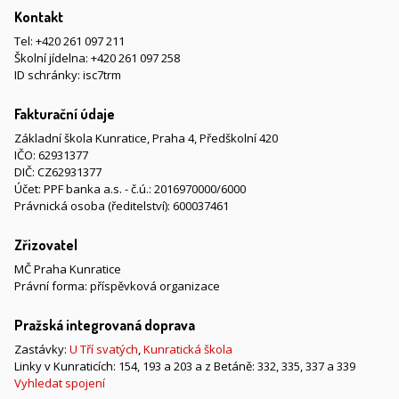
Kontakt
Tel:
+420 261 097 211
Školní jídelna:
+420 261 097 258
ID schránky: isc7trm
Fakturační údaje
Základní škola Kunratice, Praha 4, Předškolní 420
IČO: 62931377
DIČ: CZ62931377
Účet: PPF banka a.s. - č.ú.: 2016970000/6000
Právnická osoba (ředitelství): 600037461
Zřizovatel
MČ Praha Kunratice
Právní forma: příspěvková organizace
Pražská integrovaná doprava
Zastávky:
U Tří svatých
,
Kunratická škola
Linky v Kunraticích: 154, 193 a 203 a z Betáně: 332, 335, 337 a 339
Vyhledat spojení