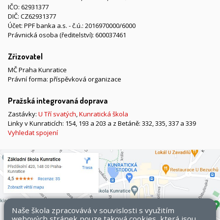
IČO: 62931377
DIČ: CZ62931377
Účet: PPF banka a.s. - č.ú.: 2016970000/6000
Právnická osoba (ředitelství): 600037461
Zřizovatel
MČ Praha Kunratice
Právní forma: příspěvková organizace
Pražská integrovaná doprava
Zastávky:
U Tří svatých
,
Kunratická škola
Linky v Kunraticích: 154, 193 a 203 a z Betáně: 332, 335, 337 a 339
Vyhledat spojení
Naše škola zpracovává v souvislosti s využitím
webových stránek pouze taková cookies, která jsou