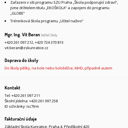
Zařazeni v síti programu SZU Praha „Škola podporující zdraví“,
jsme držitelem titulu „EKOŠKOLA“ a zapojeni do programu
„GLOBE“
Tréninková škola programu „Učitel naživo“
Mgr. Ing. Vít Beran
ředitel školy
+420 261 097 212
,
+420 724 370 813
vit.beran@zskunratice.cz
Doprava do školy
Do školy pěšky, na kole nebo koloběžce, MHD, případně autem
Kontakt
Tel:
+420 261 097 211
Školní jídelna:
+420 261 097 258
ID schránky: isc7trm
Fakturační údaje
Základní škola Kunratice, Praha 4, Předškolní 420