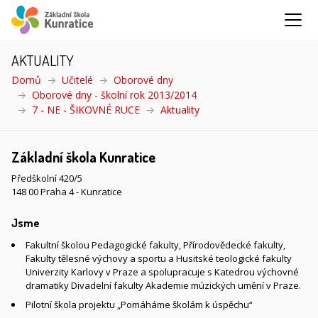
AKTUALITY
Domů
Učitelé
Oborové dny
Oborové dny - školní rok 2013/2014
7 - NE - ŠIKOVNÉ RUCE
Aktuality
(aktuální)
Základní škola Kunratice
Předškolní 420/5
148 00 Praha 4 - Kunratice
Jsme
Fakultní školou Pedagogické fakulty, Přírodovědecké fakulty,
Fakulty tělesné výchovy a sportu a Husitské teologické fakulty
Univerzity Karlovy v Praze a spolupracuje s Katedrou výchovné
dramatiky Divadelní fakulty Akademie múzických umění v Praze.
Pilotní škola projektu „Pomáháme školám k úspěchu“