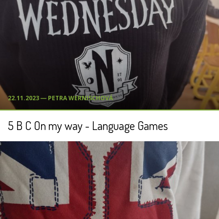
22.11.2023 ― PETRA WERNISCHOVÁ
5 B C On my way - Language Games