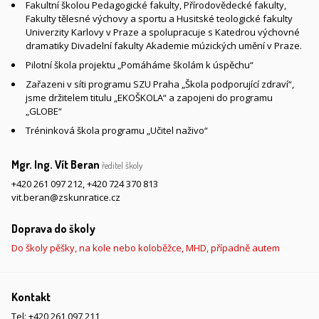
Fakultní školou Pedagogické fakulty, Přírodovědecké fakulty,
Fakulty tělesné výchovy a sportu a Husitské teologické fakulty
Univerzity Karlovy v Praze a spolupracuje s Katedrou výchovné
dramatiky Divadelní fakulty Akademie múzických umění v Praze.
Pilotní škola projektu „Pomáháme školám k úspěchu“
Zařazeni v síti programu SZU Praha „Škola podporující zdraví“,
jsme držitelem titulu „EKOŠKOLA“ a zapojeni do programu
„GLOBE“
Tréninková škola programu „Učitel naživo“
Mgr. Ing. Vít Beran
ředitel školy
+420 261 097 212
,
+420 724 370 813
vit.beran@zskunratice.cz
Doprava do školy
Do školy pěšky, na kole nebo koloběžce, MHD, případně autem
Kontakt
Tel:
+420 261 097 211