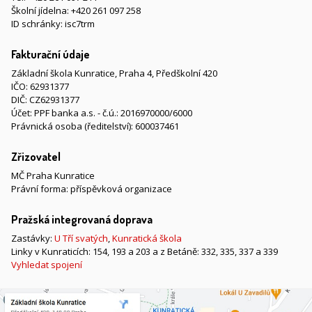
Školní jídelna:
+420 261 097 258
ID schránky: isc7trm
Fakturační údaje
Základní škola Kunratice, Praha 4, Předškolní 420
IČO: 62931377
DIČ: CZ62931377
Účet: PPF banka a.s. - č.ú.: 2016970000/6000
Právnická osoba (ředitelství): 600037461
Zřizovatel
MČ Praha Kunratice
Právní forma: příspěvková organizace
Pražská integrovaná doprava
Zastávky:
U Tří svatých
,
Kunratická škola
Linky v Kunraticích: 154, 193 a 203 a z Betáně: 332, 335, 337 a 339
Vyhledat spojení