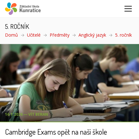
5. ROČNÍK
Domů
Učitelé
Předměty
Anglický jazyk
5. ročník
(ak
16.1.2026 ― VÍT BERAN
Cambridge Exams opět na naší škole