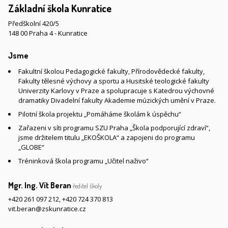
Základní škola Kunratice
Předškolní 420/5
148 00 Praha 4 - Kunratice
Jsme
Fakultní školou Pedagogické fakulty, Přírodovědecké fakulty,
Fakulty tělesné výchovy a sportu a Husitské teologické fakulty
Univerzity Karlovy v Praze a spolupracuje s Katedrou výchovné
dramatiky Divadelní fakulty Akademie múzických umění v Praze.
Pilotní škola projektu „Pomáháme školám k úspěchu“
Zařazeni v síti programu SZU Praha „Škola podporující zdraví“,
jsme držitelem titulu „EKOŠKOLA“ a zapojeni do programu
„GLOBE“
Tréninková škola programu „Učitel naživo“
Mgr. Ing. Vít Beran
ředitel školy
+420 261 097 212
,
+420 724 370 813
vit.beran@zskunratice.cz