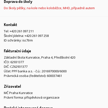
Doprava do školy
Do školy pěšky, na kole nebo koloběžce, MHD, případně autem
Kontakt
Tel:
+420 261 097 211
Školní jídelna:
+420 261 097 258
ID schránky: isc7trm
Fakturační údaje
Základní škola Kunratice, Praha 4, Předškolní 420
IČO: 62931377
DIČ: CZ62931377
Účet: PPF banka a.s. - č.ú.: 2016970000/6000
Právnická osoba (ředitelství): 600037461
Zřizovatel
MČ Praha Kunratice
Právní forma: příspěvková organizace