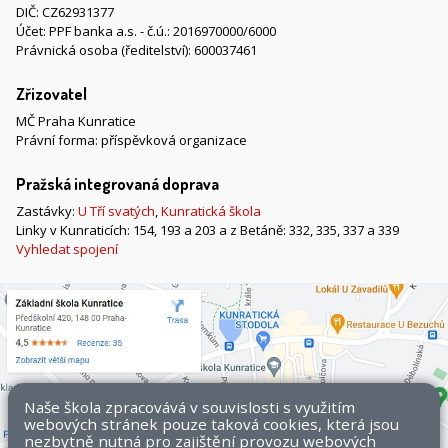
DIČ: CZ62931377
Účet: PPF banka a.s. - č.ú.: 2016970000/6000
Právnická osoba (ředitelství): 600037461
Zřizovatel
MČ Praha Kunratice
Právní forma: příspěvková organizace
Pražská integrovaná doprava
Zastávky:
U Tří svatých
,
Kunratická škola
Linky v Kunraticích: 154, 193 a 203 a z Betáně: 332, 335, 337 a 339
Vyhledat spojení
Naše škola zpracovává v souvislosti s využitím
webových stránek pouze taková cookies, která jsou
nezbytně nutná pro zajištění provozu webových