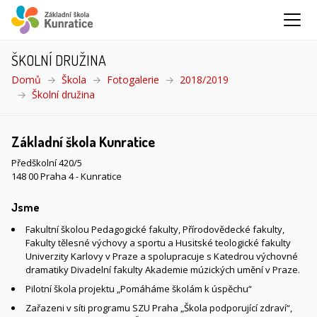
ŠKOLNÍ DRUŽINA
Domů
Škola
Fotogalerie
2018/2019
Školní družina
(aktuální)
Základní škola Kunratice
Předškolní 420/5
148 00 Praha 4 - Kunratice
Jsme
Fakultní školou Pedagogické fakulty, Přírodovědecké fakulty,
Fakulty tělesné výchovy a sportu a Husitské teologické fakulty
Univerzity Karlovy v Praze a spolupracuje s Katedrou výchovné
dramatiky Divadelní fakulty Akademie múzických umění v Praze.
Pilotní škola projektu „Pomáháme školám k úspěchu“
Zařazeni v síti programu SZU Praha „Škola podporující zdraví“,