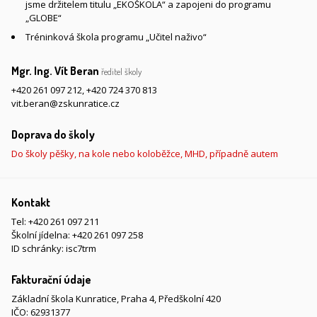
jsme držitelem titulu „EKOŠKOLA“ a zapojeni do programu
„GLOBE“
Tréninková škola programu „Učitel naživo“
Mgr. Ing. Vít Beran
ředitel školy
+420 261 097 212
,
+420 724 370 813
vit.beran@zskunratice.cz
Doprava do školy
Do školy pěšky, na kole nebo koloběžce, MHD, případně autem
Kontakt
Tel:
+420 261 097 211
Školní jídelna:
+420 261 097 258
ID schránky: isc7trm
Fakturační údaje
Základní škola Kunratice, Praha 4, Předškolní 420
IČO: 62931377