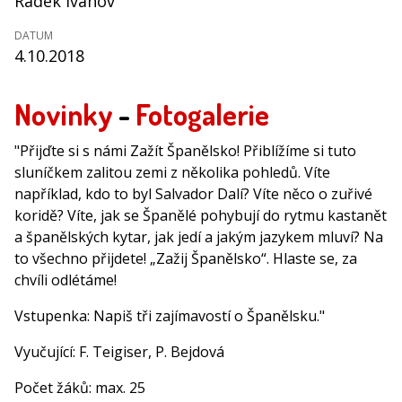
Radek Ivanov
DATUM
4.10.2018
Novinky
-
Fotogalerie
"Přijďte si s námi Zažít Španělsko! Přiblížíme si tuto
sluníčkem zalitou zemi z několika pohledů. Víte
například, kdo to byl Salvador Dalí? Víte něco o zuřivé
koridě? Víte, jak se Španělé pohybují do rytmu kastanět
a španělských kytar, jak jedí a jakým jazykem mluví? Na
to všechno přijdete! „Zažij Španělsko“. Hlaste se, za
chvíli odlétáme!
Vstupenka: Napiš tři zajímavostí o Španělsku."
Vyučující: F. Teigiser, P. Bejdová
Počet žáků: max. 25