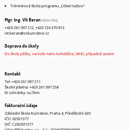
Tréninková škola programu „Učitel naživo“
Mgr. Ing. Vít Beran
ředitel školy
+420 261 097 212
,
+420 724 370 813
vit.beran@zskunratice.cz
Doprava do školy
Do školy pěšky, na kole nebo koloběžce, MHD, případně autem
Kontakt
Tel:
+420 261 097 211
Školní jídelna:
+420 261 097 258
ID schránky: isc7trm
Fakturační údaje
Základní škola Kunratice, Praha 4, Předškolní 420
IČO: 62931377
DIČ: CZ62931377
Účet: PPF banka a.s. - č.ú.: 2016970000/6000