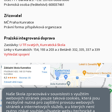
Právnická osoba (ředitelství): 600037461
Zřizovatel
MČ Praha Kunratice
Právní forma: příspěvková organizace
Pražská integrovaná doprava
Zastávky:
U Tří svatých
,
Kunratická škola
Linky v Kunraticích: 154, 193 a 203 a z Betáně: 332, 335, 337 a 339
Vyhledat spojení
Naše škola zpracovává v souvislosti s využitím
webových stránek pouze taková cookies, která jsou
nezbytně nutná pro zajištění provozu webových
stránek a internetových služeb, a u kterých není
nutno získat souhlas uživatele webu (technické a