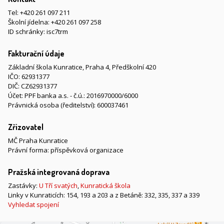
Tel:
+420 261 097 211
Školní jídelna:
+420 261 097 258
ID schránky: isc7trm
Fakturační údaje
Základní škola Kunratice, Praha 4, Předškolní 420
IČO: 62931377
DIČ: CZ62931377
Účet: PPF banka a.s. - č.ú.: 2016970000/6000
Právnická osoba (ředitelství): 600037461
Zřizovatel
MČ Praha Kunratice
Právní forma: příspěvková organizace
Pražská integrovaná doprava
Zastávky:
U Tří svatých
,
Kunratická škola
Linky v Kunraticích: 154, 193 a 203 a z Betáně: 332, 335, 337 a 339
Vyhledat spojení