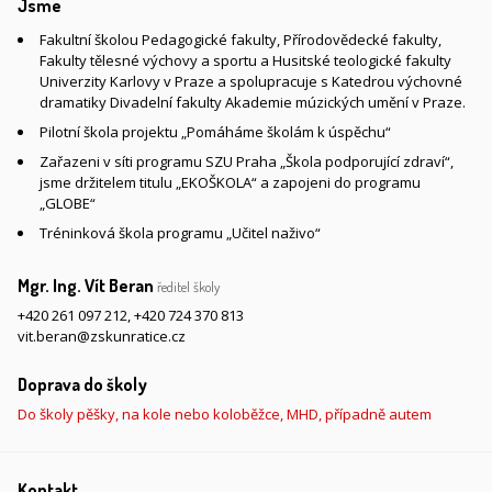
Jsme
Fakultní školou Pedagogické fakulty, Přírodovědecké fakulty,
Fakulty tělesné výchovy a sportu a Husitské teologické fakulty
Univerzity Karlovy v Praze a spolupracuje s Katedrou výchovné
dramatiky Divadelní fakulty Akademie múzických umění v Praze.
Pilotní škola projektu „Pomáháme školám k úspěchu“
Zařazeni v síti programu SZU Praha „Škola podporující zdraví“,
jsme držitelem titulu „EKOŠKOLA“ a zapojeni do programu
„GLOBE“
Tréninková škola programu „Učitel naživo“
Mgr. Ing. Vít Beran
ředitel školy
+420 261 097 212
,
+420 724 370 813
vit.beran@zskunratice.cz
Doprava do školy
Do školy pěšky, na kole nebo koloběžce, MHD, případně autem
Kontakt