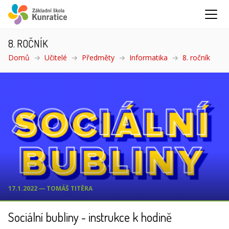
8. ROČNÍK
Domů
Učitelé
Předměty
Informatika
8. ročník
(aktuá
17.1.2022 ― TOMÁŠ TITĚRA
Sociální bubliny - instrukce k hodině