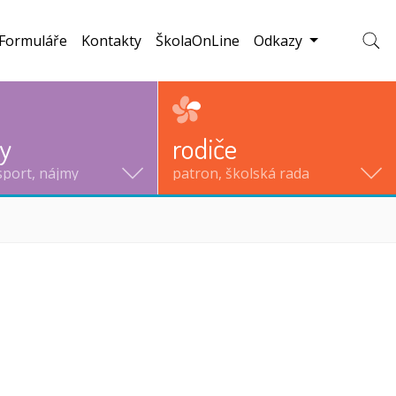
Formuláře
Kontakty
ŠkolaOnLine
Odkazy
Zobraz
ty
rodiče
sport, nájmy
patron, školská rada