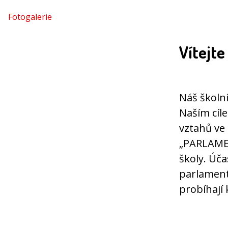
Fotogalerie
Vítejt
Náš školní
Naším cíle
vztahů ve 
„PARLAMEN
školy. Úča
parlament
probíhají