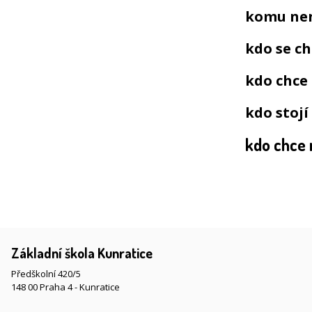
komu není
kdo se ch
kdo chce 
kdo stojí
kdo chce m
Základní škola Kunratice
Předškolní 420/5
148 00 Praha 4 - Kunratice