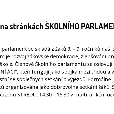
e na stránkách ŠKOLNÍHO PARLAM
 parlament se skládá z žáků 3. – 9. ročníků naší 
m je rozvoj žákovské demokracie, zlepšování pr
škole. Členové Školního parlamentu se oslovují
ŤÁCI“, kteří fungují jako spojka mezi třídou a
stní se společných setkání a výjezdů. Formálně 
ů organizována jako dobrovolná setkání žáků. 
 každou STŘEDU, 14:30 – 15:30 v multifunkční uč