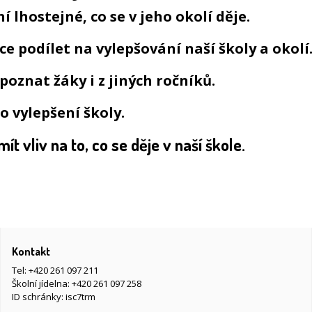
 lhostejné, co se v jeho okolí děje.
ce podílet na vylepšování naší školy a okolí
poznat žáky i z jiných ročníků.
 o vylepšení školy.
ít vliv na to, co se děje v naší škole.
Kontakt
Tel:
+420 261 097 211
Školní jídelna:
+420 261 097 258
ID schránky: isc7trm