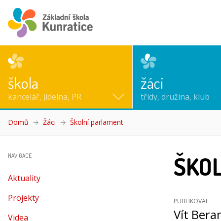
škola
žáci
kancelář, jídelna, PR
třídy, družina, klub
Domů
Žáci
Školní parlament
(aktuální)
ŠKO
NAVIGACE
Aktuality
Projekty
PUBLIKOVAL
Vít Bera
Videa