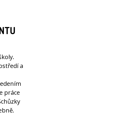
ENTU
školy.
ostředí a
 vedením
je práce
Schůzky
ebně.