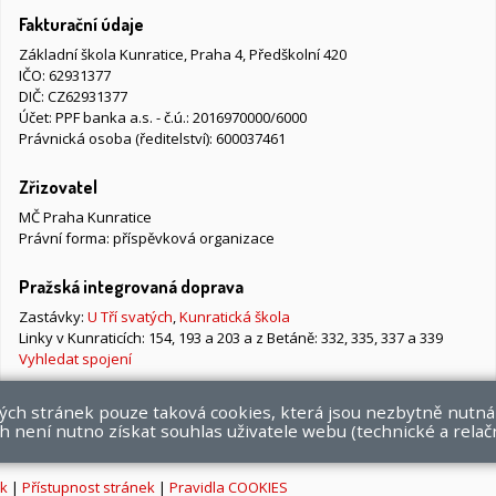
Fakturační údaje
Základní škola Kunratice, Praha 4, Předškolní 420
IČO: 62931377
DIČ: CZ62931377
Účet: PPF banka a.s. - č.ú.: 2016970000/6000
Právnická osoba (ředitelství): 600037461
Zřizovatel
MČ Praha Kunratice
Právní forma: příspěvková organizace
Pražská integrovaná doprava
Zastávky:
U Tří svatých
,
Kunratická škola
Linky v Kunraticích: 154, 193 a 203 a z Betáně: 332, 335, 337 a 339
Vyhledat spojení
vých stránek pouze taková cookies, která jsou nezbytně nutná
 není nutno získat souhlas uživatele webu (technické a relač
k
|
Přístupnost stránek
|
Pravidla COOKIES