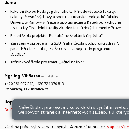
Jsme
Fakultní školou Pedagogické fakulty, Přírodovědecké fakulty,
Fakulty tělesné výchovy a sportu a Husitské teologické fakulty
Univerzity Karlovy v Praze a spolupracuje s Katedrou výchovné
dramatiky Divadelní fakulty Akademie múzických umění v Praze.
Pilotní škola projektu „Pomáháme školám k úspěchu“
Zařazeni v síti programu SZU Praha „Škola podporující zdraví“,
jsme držitelem titulu „EKOŠKOLA“ a zapojeni do programu
„GLOBE“
Tréninková škola programu „Učitel naživo“
Mgr. Ing. Vít Beran
ředitel školy
+420 261 097 212
,
+420 724 370 813
vit.beran@zskunratice.cz
Doprava do školy
Naše škola zpracovává v souvislosti s využitím webo
Do školy pěšky, na kole nebo koloběžce, MHD, případně autem
webových stránek a internetových služeb, a u kterých
Všechna práva vyhrazena. Copyright © 2026 ZŠ Kunratice.
Mapa stráne