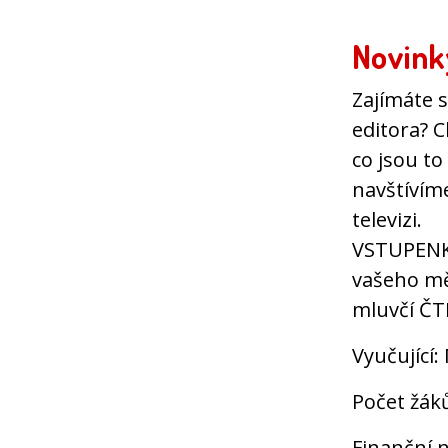
Novink
Zajímáte s
editora? Ch
co jsou to
navštívím
televizi.
VSTUPENKA
vašeho měs
mluvčí ČT
Vyučující
Počet žák
Finanční n