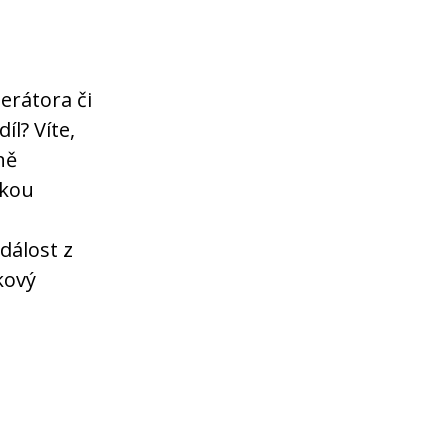
erátora či
íl? Víte,
ně
skou
dálost z
kový