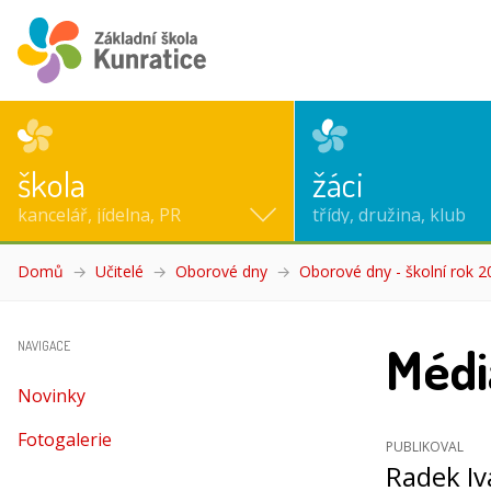
škola
žáci
kancelář, jídelna, PR
třídy, družina, klub
Domů
Učitelé
Oborové dny
Oborové dny - školní rok 
Médi
NAVIGACE
Novinky
Fotogalerie
PUBLIKOVAL
Radek I