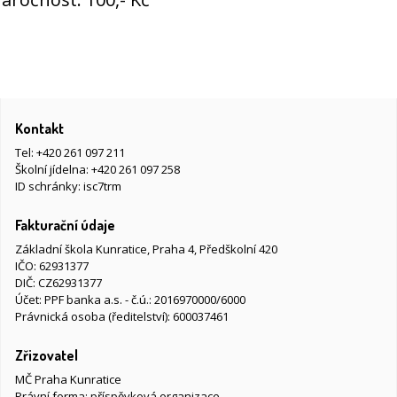
Kontakt
Tel:
+420 261 097 211
Školní jídelna:
+420 261 097 258
ID schránky: isc7trm
Fakturační údaje
Základní škola Kunratice, Praha 4, Předškolní 420
IČO: 62931377
DIČ: CZ62931377
Účet: PPF banka a.s. - č.ú.: 2016970000/6000
Právnická osoba (ředitelství): 600037461
Zřizovatel
MČ Praha Kunratice
Právní forma: příspěvková organizace