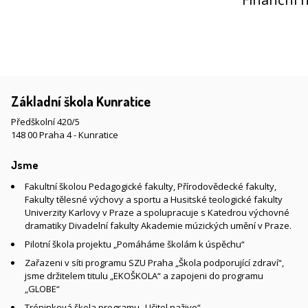
Základní škola Kunratice
Předškolní 420/5
148 00 Praha 4 - Kunratice
Jsme
Fakultní školou Pedagogické fakulty, Přírodovědecké fakulty,
Fakulty tělesné výchovy a sportu a Husitské teologické fakulty
Univerzity Karlovy v Praze a spolupracuje s Katedrou výchovné
dramatiky Divadelní fakulty Akademie múzických umění v Praze.
Pilotní škola projektu „Pomáháme školám k úspěchu“
Zařazeni v síti programu SZU Praha „Škola podporující zdraví“,
jsme držitelem titulu „EKOŠKOLA“ a zapojeni do programu
„GLOBE“
Tréninková škola programu „Učitel naživo“