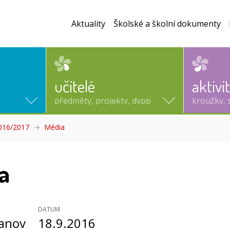
Aktuality
Školské a školní dokumenty
učitelé
aktivi
předměty, projekty, dvpp
kroužky, 
2016/2017
Média
(aktuální)
a
DATUM
vanov
18.9.2016