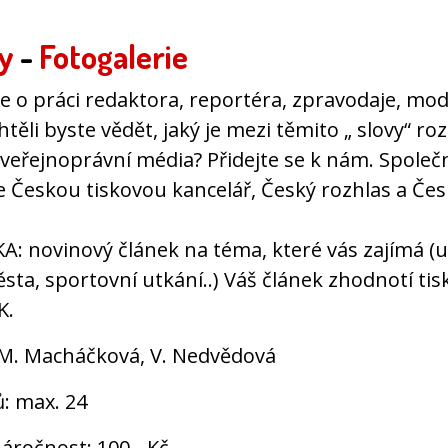
y
-
Fotogalerie
e o práci redaktora, reportéra, zpravodaje, mod
těli byste vědět, jaký je mezi těmito „ slovy“ rozd
 veřejnoprávní média? Přidejte se k nám. Společ
e Českou tiskovou kancelář, Český rozhlas a Če
: novinový článek na téma, které vás zajímá (u
ta, sportovní utkání..) Váš článek zhodnotí tis
K.
: M. Macháčková, V. Nedvědová
ů: max. 24
áročnost: 100,- Kč