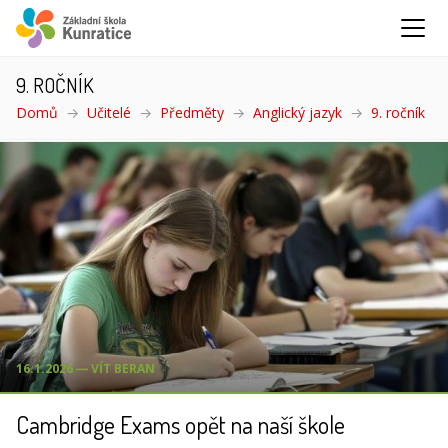
9. ROČNÍK
Domů
Učitelé
Předměty
Anglický jazyk
9. ročník
(ak
16.1.2026 ― VÍT BERAN
Cambridge Exams opět na naší škole