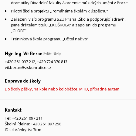
dramatiky Divadelní fakulty Akademie múzických umění v Praze.
Pilotní škola projektu „Pomáháme školám k úspěchu“
Zařazeni v síti programu SZU Praha „Škola podporující zdraví“,
jsme držitelem titulu „EKOŠKOLA“ a zapojeni do programu
„GLOBE“
Tréninková škola programu „Učitel naživo“
Mgr. Ing. Vít Beran
ředitel školy
+420 261 097 212
,
+420 724 370 813
vit.beran@zskunratice.cz
Doprava do školy
Do školy pěšky, na kole nebo koloběžce, MHD, případně autem
Kontakt
Tel:
+420 261 097 211
Školní jídelna:
+420 261 097 258
ID schránky: isc7trm