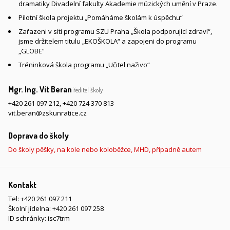
dramatiky Divadelní fakulty Akademie múzických umění v Praze.
Pilotní škola projektu „Pomáháme školám k úspěchu“
Zařazeni v síti programu SZU Praha „Škola podporující zdraví“,
jsme držitelem titulu „EKOŠKOLA“ a zapojeni do programu
„GLOBE“
Tréninková škola programu „Učitel naživo“
Mgr. Ing. Vít Beran
ředitel školy
+420 261 097 212
,
+420 724 370 813
vit.beran@zskunratice.cz
Doprava do školy
Do školy pěšky, na kole nebo koloběžce, MHD, případně autem
Kontakt
Tel:
+420 261 097 211
Školní jídelna:
+420 261 097 258
ID schránky: isc7trm