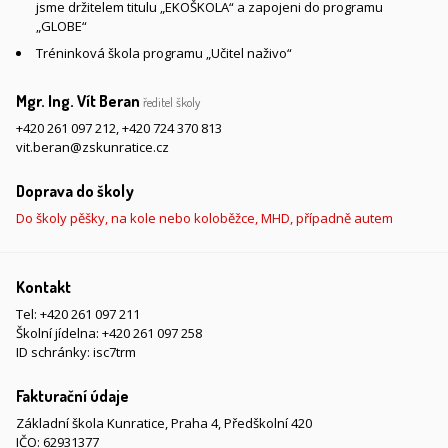
jsme držitelem titulu „EKOŠKOLA“ a zapojeni do programu
„GLOBE“
Tréninková škola programu „Učitel naživo“
Mgr. Ing. Vít Beran
ředitel školy
+420 261 097 212
,
+420 724 370 813
vit.beran@zskunratice.cz
Doprava do školy
Do školy pěšky, na kole nebo koloběžce, MHD, případně autem
Kontakt
Tel:
+420 261 097 211
Školní jídelna:
+420 261 097 258
ID schránky: isc7trm
Fakturační údaje
Základní škola Kunratice, Praha 4, Předškolní 420
IČO: 62931377