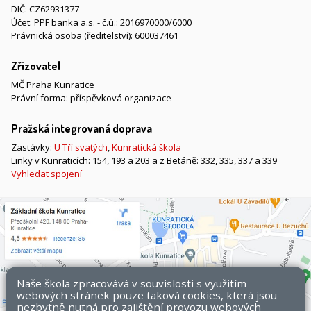
DIČ: CZ62931377
Účet: PPF banka a.s. - č.ú.: 2016970000/6000
Právnická osoba (ředitelství): 600037461
Zřizovatel
MČ Praha Kunratice
Právní forma: příspěvková organizace
Pražská integrovaná doprava
Zastávky:
U Tří svatých
,
Kunratická škola
Linky v Kunraticích: 154, 193 a 203 a z Betáně: 332, 335, 337 a 339
Vyhledat spojení
Naše škola zpracovává v souvislosti s využitím
webových stránek pouze taková cookies, která jsou
nezbytně nutná pro zajištění provozu webových