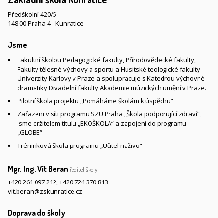
Předškolní 420/5
148 00 Praha 4 - Kunratice
Jsme
Fakultní školou Pedagogické fakulty, Přírodovědecké fakulty,
Fakulty tělesné výchovy a sportu a Husitské teologické fakulty
Univerzity Karlovy v Praze a spolupracuje s Katedrou výchovné
dramatiky Divadelní fakulty Akademie múzických umění v Praze.
Pilotní škola projektu „Pomáháme školám k úspěchu“
Zařazeni v síti programu SZU Praha „Škola podporující zdraví“,
jsme držitelem titulu „EKOŠKOLA“ a zapojeni do programu
„GLOBE“
Tréninková škola programu „Učitel naživo“
Mgr. Ing. Vít Beran
ředitel školy
+420 261 097 212
,
+420 724 370 813
vit.beran@zskunratice.cz
Doprava do školy