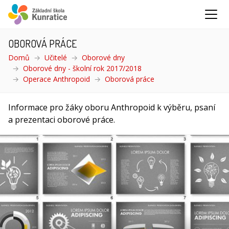
OBOROVÁ PRÁCE
Domů
Učitelé
Oborové dny
Oborové dny - školní rok 2017/2018
Operace Anthropoid
Oborová práce
(aktuální)
Informace pro žáky oboru Anthropoid k výběru, psaní
a prezentaci oborové práce.