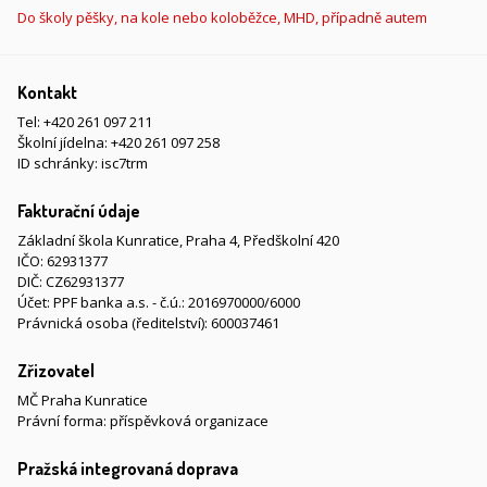
Do školy pěšky, na kole nebo koloběžce, MHD, případně autem
Kontakt
Tel:
+420 261 097 211
Školní jídelna:
+420 261 097 258
ID schránky: isc7trm
Fakturační údaje
Základní škola Kunratice, Praha 4, Předškolní 420
IČO: 62931377
DIČ: CZ62931377
Účet: PPF banka a.s. - č.ú.: 2016970000/6000
Právnická osoba (ředitelství): 600037461
Zřizovatel
MČ Praha Kunratice
Právní forma: příspěvková organizace
Pražská integrovaná doprava