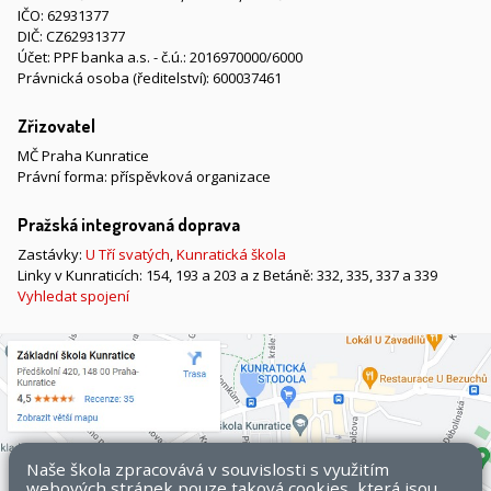
IČO: 62931377
DIČ: CZ62931377
Účet: PPF banka a.s. - č.ú.: 2016970000/6000
Právnická osoba (ředitelství): 600037461
Zřizovatel
MČ Praha Kunratice
Právní forma: příspěvková organizace
Pražská integrovaná doprava
Zastávky:
U Tří svatých
,
Kunratická škola
Linky v Kunraticích: 154, 193 a 203 a z Betáně: 332, 335, 337 a 339
Vyhledat spojení
Naše škola zpracovává v souvislosti s využitím
webových stránek pouze taková cookies, která jsou