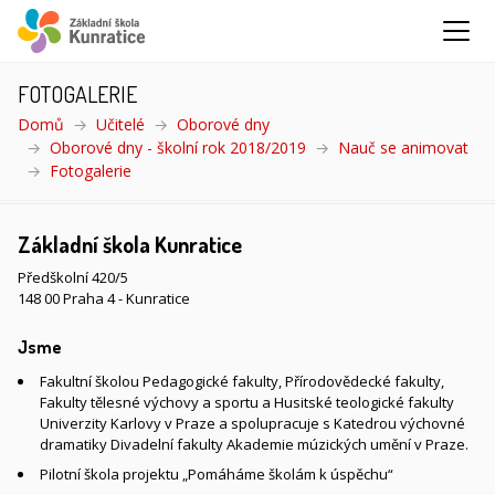
FOTOGALERIE
Domů
Učitelé
Oborové dny
Oborové dny - školní rok 2018/2019
Nauč se animovat
Fotogalerie
(aktuální)
Základní škola Kunratice
Předškolní 420/5
148 00 Praha 4 - Kunratice
Jsme
Fakultní školou Pedagogické fakulty, Přírodovědecké fakulty,
Fakulty tělesné výchovy a sportu a Husitské teologické fakulty
Univerzity Karlovy v Praze a spolupracuje s Katedrou výchovné
dramatiky Divadelní fakulty Akademie múzických umění v Praze.
Pilotní škola projektu „Pomáháme školám k úspěchu“