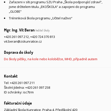
Zařazeni v síti programu SZU Praha „Škola podporující zdraví“,
jsme držitelem titulu „EKOŠKOLA“ a zapojeni do programu
„GLOBE“
Tréninková škola programu „Učitel naživo“
Mgr. Ing. Vít Beran
ředitel školy
+420 261 097 212
,
+420 724 370 813
vit.beran@zskunratice.cz
Doprava do školy
Do školy pěšky, na kole nebo koloběžce, MHD, případně autem
Kontakt
Tel:
+420 261 097 211
Školní jídelna:
+420 261 097 258
ID schránky: isc7trm
Fakturační údaje
Základní škola Kunratice, Praha 4, Předškolní 420