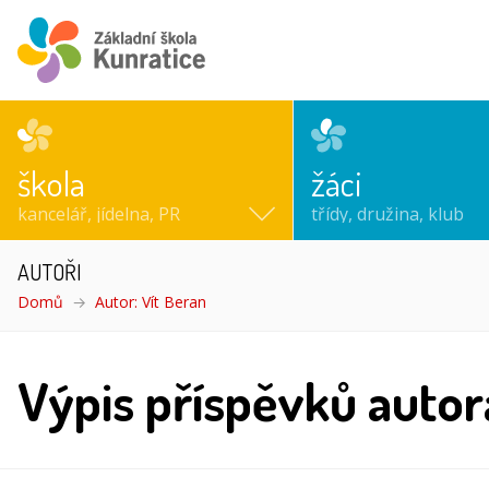
škola
žáci
kancelář, jídelna, PR
třídy, družina, klub
AUTOŘI
Domů
Autor: Vít Beran
Výpis příspěvků autor