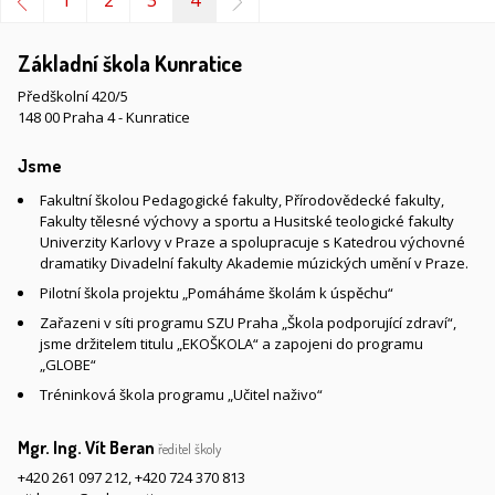
1
2
3
4
Základní škola Kunratice
Předškolní 420/5
148 00 Praha 4 - Kunratice
Jsme
Fakultní školou Pedagogické fakulty, Přírodovědecké fakulty,
Fakulty tělesné výchovy a sportu a Husitské teologické fakulty
Univerzity Karlovy v Praze a spolupracuje s Katedrou výchovné
dramatiky Divadelní fakulty Akademie múzických umění v Praze.
Pilotní škola projektu „Pomáháme školám k úspěchu“
Zařazeni v síti programu SZU Praha „Škola podporující zdraví“,
jsme držitelem titulu „EKOŠKOLA“ a zapojeni do programu
„GLOBE“
Tréninková škola programu „Učitel naživo“
Mgr. Ing. Vít Beran
ředitel školy
+420 261 097 212
,
+420 724 370 813