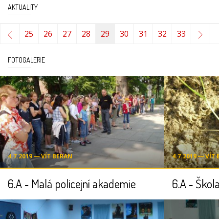
AKTUALITY
25
26
27
28
29
30
31
32
33
FOTOGALERIE
4.7.2019 ― VÍT BERAN
4.7.2019 ― VÍT
6.A - Malá policejní akademie
6.A - Škola