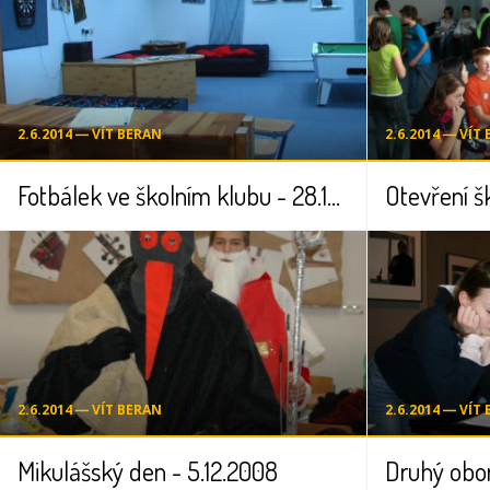
2.6.2014 ― VÍT BERAN
2.6.2014 ― VÍT
Fotbálek ve školním klubu - 28.10.2008
2.6.2014 ― VÍT BERAN
2.6.2014 ― VÍT
Mikulášský den - 5.12.2008
Druhý obor