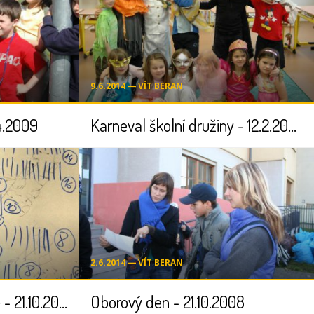
9.6.2014 ― VÍT BERAN
4.2009
Karneval školní družiny - 12.2.2009
2.6.2014 ― VÍT BERAN
Projektový den 1.stupně - 21.10.2008
Oborový den - 21.10.2008