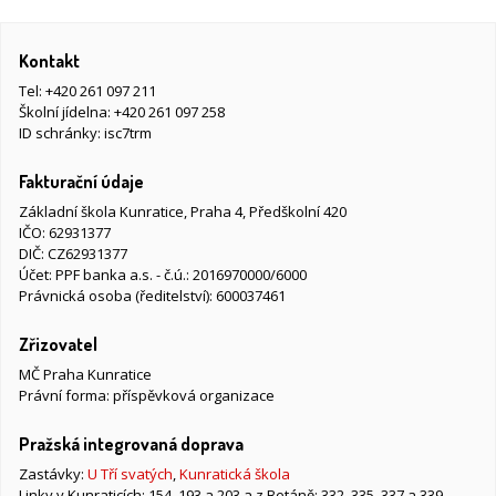
Kontakt
Tel:
+420 261 097 211
Školní jídelna:
+420 261 097 258
ID schránky: isc7trm
Fakturační údaje
Základní škola Kunratice, Praha 4, Předškolní 420
IČO: 62931377
DIČ: CZ62931377
Účet: PPF banka a.s. - č.ú.: 2016970000/6000
Právnická osoba (ředitelství): 600037461
Zřizovatel
MČ Praha Kunratice
Právní forma: příspěvková organizace
Pražská integrovaná doprava
Zastávky:
U Tří svatých
,
Kunratická škola
Linky v Kunraticích: 154, 193 a 203 a z Betáně: 332, 335, 337 a 339