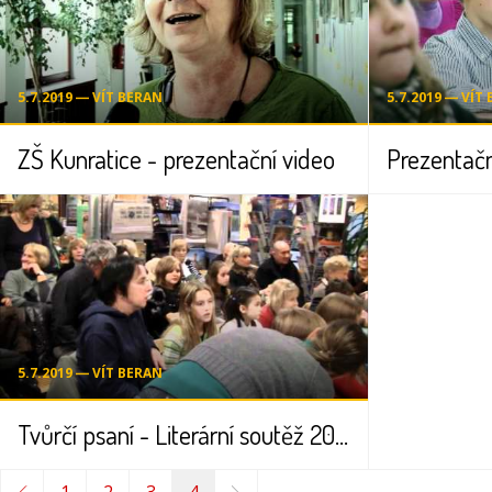
5.7.2019 ― VÍT BERAN
5.7.2019 ― VÍT
ZŠ Kunratice - prezentační video
5.7.2019 ― VÍT BERAN
Tvůrčí psaní - Literární soutěž 2010