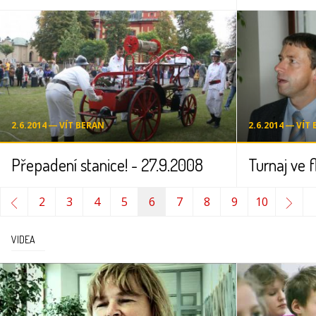
2.6.2014 ― VÍT BERAN
2.6.2014 ― VÍT
Přepadení stanice! - 27.9.2008
2
3
4
5
6
7
8
9
10
VIDEA