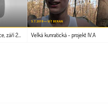
5.7.2019 ― VÍT BERAN
TV reportáž ZŠ Kunratice, září 2011
Velká kunratická - projekt IV.A