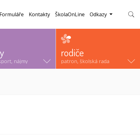
Formuláře
Kontakty
ŠkolaOnLine
Odkazy
Zobraz
ty
rodiče
sport, nájmy
patron, školská rada