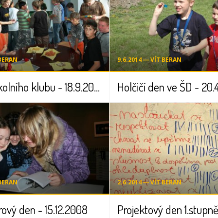
 BERAN
9.6.2014 ― VÍT BERAN
Otevření školního klubu - 18.9.2008
Holčičí den ve ŠD - 20.
 BERAN
2.6.2014 ― VÍT BERAN
ový den - 15.12.2008