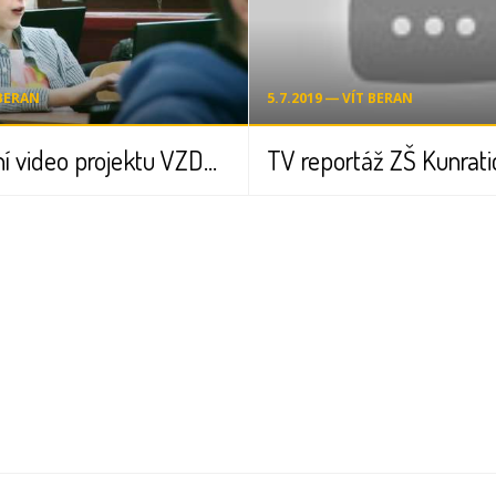
 BERAN
5.7.2019 ― VÍT BERAN
Prezentační video projektu VZDĚLÁNÍ 21