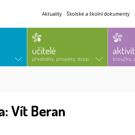
Aktuality
Školské a školní dokumenty
učitelé
aktivi
předměty, projekty, dvpp
kroužky, 
a: Vít Beran