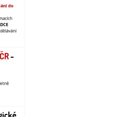
mání do
ímacích
ADCE
dělávání
 ČR
-
četně
gické