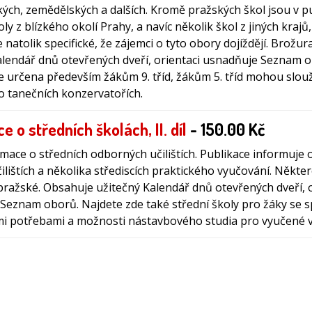
ých, zemědělských a dalších. Kromě pražských škol jsou v pub
ly z blízkého okolí Prahy, a navíc několik škol z jiných krajů, 
 natolik specifické, že zájemci o tyto obory dojíždějí. Brožu
alendář dnů otevřených dveří, orientaci usnadňuje Seznam o
je určena především žákům 9. tříd, žákům 5. tříd mohou slouž
o tanečních konzervatořích.
e o středních školách, II. díl
- 150.00 Kč
mace o středních odborných učilištích. Publikace informuje o
ilištích a několika střediscích praktického vyučování. Někter
ražské. Obsahuje užitečný Kalendář dnů otevřených dveří, o
Seznam oborů. Najdete zde také střední školy pro žáky se s
mi potřebami a možnosti nástavbového studia pro vyučené 