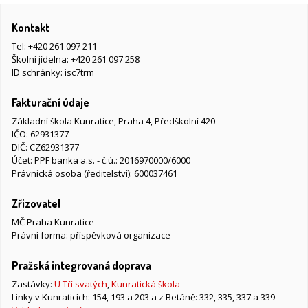
Kontakt
Tel:
+420 261 097 211
Školní jídelna:
+420 261 097 258
ID schránky: isc7trm
Fakturační údaje
Základní škola Kunratice, Praha 4, Předškolní 420
IČO: 62931377
DIČ: CZ62931377
Účet: PPF banka a.s. - č.ú.: 2016970000/6000
Právnická osoba (ředitelství): 600037461
Zřizovatel
MČ Praha Kunratice
Právní forma: příspěvková organizace
Pražská integrovaná doprava
Zastávky:
U Tří svatých
,
Kunratická škola
Linky v Kunraticích: 154, 193 a 203 a z Betáně: 332, 335, 337 a 339