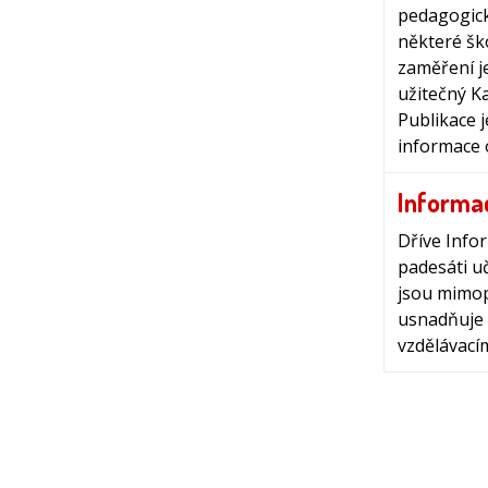
pedagogick
některé ško
zaměření je
užitečný K
Publikace 
informace 
Informac
Dříve Infor
padesáti uč
jsou mimop
usnadňuje 
vzdělávací