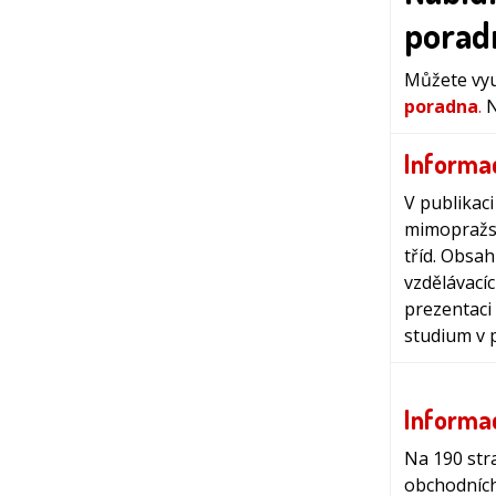
porad
Můžete vy
poradna
.
N
Informa
V publikaci
mimopražsk
tříd. Obsa
vzdělávacíc
prezentaci 
studium v p
Informac
Na 190 str
obchodních,