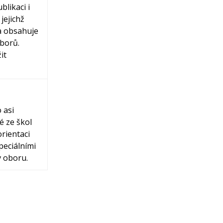
likaci i
jejichž
ra obsahuje
borů.
it
 asi
é ze škol
rientaci
peciálními
v oboru.