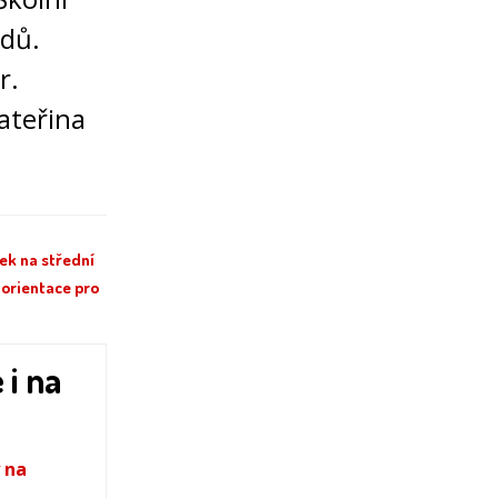
adů.
r.
ateřina
ek na střední
 orientace pro
 i na
 na