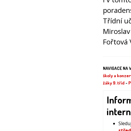
poradens
Třídní u
Miroslav
Fořtová 
NAVIGACE NA 
školy a konzer
žáky 9. tříd
-
P
Inform
inter
Sledu
střed