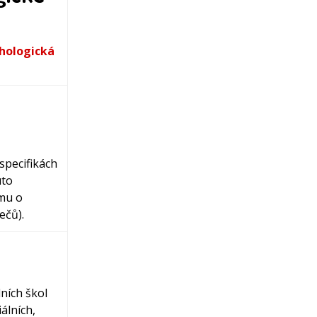
hologická
specifikách
uto
jmu o
ečů).
ních škol
álních,