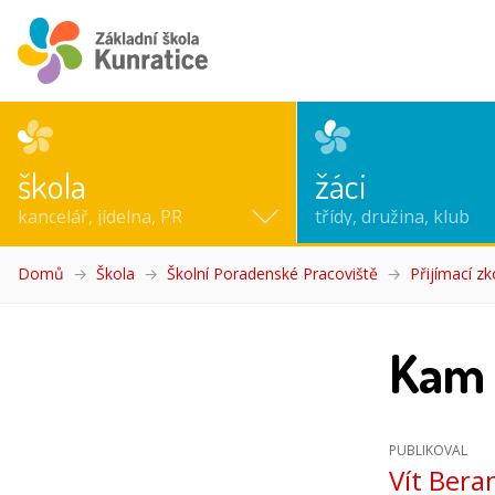
škola
žáci
kancelář, jídelna, PR
třídy, družina, klub
Domů
Škola
Školní Poradenské Pracoviště
Přijímací zk
Kam 
PUBLIKOVAL
Vít Bera