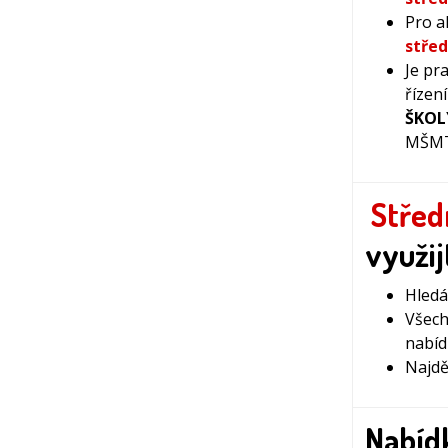
Pro a
střed
Je pr
řízen
ŠKO
MŠMT 
Střed
využi
Hledá
Všech
nabíd
Najdět
Nabíd