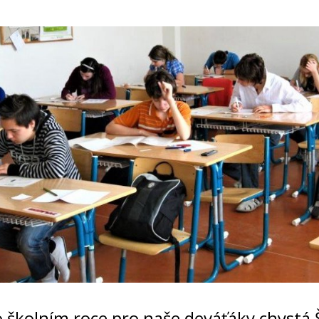
o školním roce pro naše deváťáky chystá 