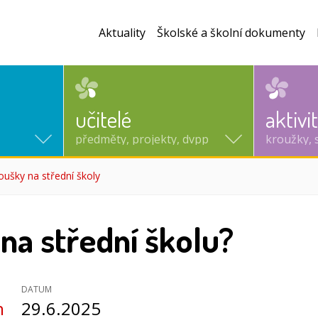
Aktuality
Školské a školní dokumenty
učitelé
aktivi
předměty, projekty, dvpp
kroužky, 
oušky na střední školy
(aktuální)
na střední školu?
DATUM
n
29.6.2025