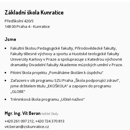
Základní škola Kunratice
Předškolní 420/5
148 00 Praha 4 - Kunratice
Jsme
Fakultní školou Pedagogické fakulty, Přírodovědecké fakulty,
Fakulty tělesné výchovy a sportu a Husitské teologické fakulty
Univerzity Karlovy v Praze a spolupracuje s Katedrou výchovné
dramatiky Divadelní fakulty Akademie múzických umění v Praze.
Pilotní škola projektu „Pomáháme školám k úspěchu“
Zařazeni v síti programu SZU Praha „Škola podporující zdraví“,
jsme držitelem titulu „EKOŠKOLA“ a zapojeni do programu
„GLOBE“
Tréninková škola programu „Učitel naživo“
Mgr. Ing. Vít Beran
ředitel školy
+420 261 097 212
,
+420 724 370 813
vit.beran@zskunratice.cz