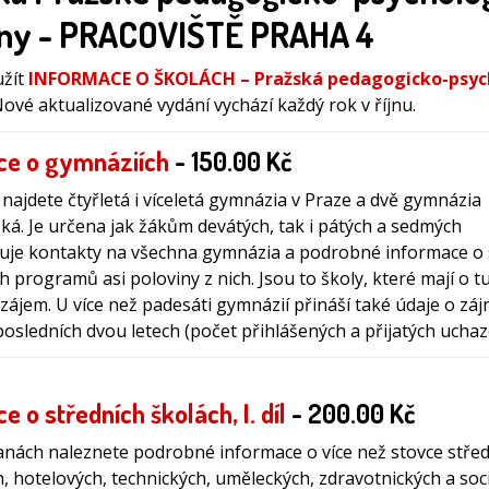
ny - PRACOVIŠTĚ PRAHA 4
užít
INFORMACE O ŠKOLÁCH – Pražská pedagogicko-psyc
ové aktualizované vydání vychází každý rok v říjnu.
ce o gymnáziích
- 150.00 Kč
 najdete čtyřletá i víceletá gymnázia v Praze a dvě gymnázia
á. Je určena jak žákům devátých, tak i pátých a sedmých
huje kontakty na všechna gymnázia a podrobné informace o 
h programů asi poloviny z nich. Jsou to školy, které mají o t
zájem. U více než padesáti gymnázií přináší také údaje o zá
osledních dvou letech (počet přihlášených a přijatých uchaz
e o středních školách, I. díl
- 200.00 Kč
anách naleznete podrobné informace o více než stovce střed
 hotelových, technických, uměleckých, zdravotnických a soci