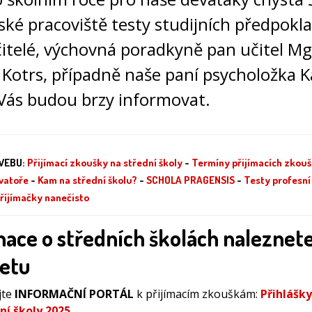
ké pracoviště testy studijních předpokl
čitelé, výchovná poradkyně pan učitel Mg
 Kotrs, případně naše paní psycholožka K
Vás budou brzy informovat.
WEBU:
Přijímací zkoušky na střední školy
-
Termíny přijímacích zkouš
vatoře
-
Kam na střední školu?
-
SCHOLA PRAGENSIS
-
Testy profesní
říjímačky nanečisto
ace o středních školách naleznete
netu
jte
INFORMAČNÍ PORTÁL
k přijímacím zkouškám:
Přihlášky
ní školy 2025
.