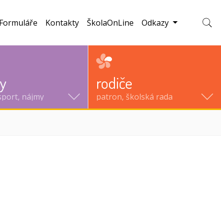
Formuláře
Kontakty
ŠkolaOnLine
Odkazy
Zobraz
ty
rodiče
sport, nájmy
patron, školská rada