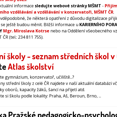
ktuální informace
sledujte webové stránky MŠMT
-
Přijí
ního vzdělávání a vzdělávání v konzervatoři, MŠMT ČR
.
avděpodobné, že některá opatření z důvodu digitalizace přij
í se ještě budou měnit. Bližší informace u
KARIERNÍHO POR
LY
Mgr. Miroslava Kotrse
nebo na Oddělení všeobecného vz
ČR (tel.: 234 811 755).
ní školy - seznam středních škol v
jte
Atlas školství
te gymnázium, konzervatoř, učiliště...?
ny střední školy z celé ČR najdete v naší aktuální databázi v
ky oborů, kapacity žáků, šancí na přijetí atd.
e si školu podle lokality: Praha, Aš, Beroun, Brno, ...
ka Pražské pedagogicko-psycholo