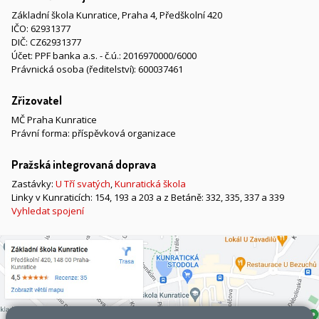
Základní škola Kunratice, Praha 4, Předškolní 420
IČO: 62931377
DIČ: CZ62931377
Účet: PPF banka a.s. - č.ú.: 2016970000/6000
Právnická osoba (ředitelství): 600037461
Zřizovatel
MČ Praha Kunratice
Právní forma: příspěvková organizace
Pražská integrovaná doprava
Zastávky:
U Tří svatých
,
Kunratická škola
Linky v Kunraticích: 154, 193 a 203 a z Betáně: 332, 335, 337 a 339
Vyhledat spojení