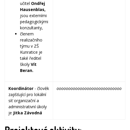
učitel
Ondřej
Hausenblas,
jsou externími
pedagogickými
konzultanty,
členem
realizačního
týmu v ZŠ
Kunratice je
také ředitel
školy
Vít
Beran.
Koordinátor
- člověk
oooooooooooooooooooooooooooo
zajišťující pro lokální
síť organizační a
administrativní úkoly
je
Jitka Závodná
Projektové aktivity: