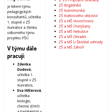
ZŠ Brigádníků
je lídrem týmu
ZŠ Kutnohorská
pedagogických
ZŠ Květnového vítězství
konzultantů, učitelka
ZŠ a MŠ Hovorčovice
1. stupně v ZŠ
ZŠ a MŠ Chotýšany
Kunratice a členka
ZŠ a MŠ Nebušice
odborného týmu
ZŠ a MŠ Ohradní
projektu PŠÚ
ZŠ a MŠ U Školské zahrady
V týmu dále
ZŠ a MŠ Záhoří
pracují:
Zdenka
Dudová
,
učitelka 1.
stupně v ZŠ
Kunratice,
Eva Hilčerová
,
učitelka
biologie,
chemie (EVVO
a badatelství) v