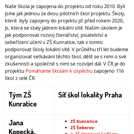
Naše škola je zapojena do projektu od roku 2010. Byli
jsme jak jednou ze dvou pilotních škol projektu. Školy,
které byly zapojeny do projektu již před rokem 2020,
js, která se staly jádrem lokální sítě. Naším úkolem je
jak podporovat rozvoj čtenářství, pisatelství a
sebeřízení učení v ZŠ Kunratice, tak v tomto
podporovat školy lokální sítě. V průběhu tří let budeme
organizovat setkávání těchto škol, dělit se s nimi o své
zkušenosti a společně s nimi se rozvíjet dál. V ČR je do
projektu
Pomáháme školám k úspěchu
zapojeno 116
škol z celé ČR.
Tým ZŠ
Síť škol lokality Praha
Kunratice
Jana
ZŠ Kunratice
ZŠ Šeberov
Kopecká,
2. ZŠ Propojení Sedlčany