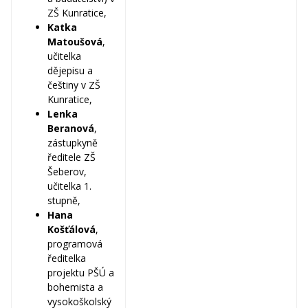
ZŠ Kunratice,
Katka
Matoušová
,
učitelka
dějepisu a
češtiny v ZŠ
Kunratice,
Lenka
Beranová
,
zástupkyně
ředitele ZŠ
Šeberov,
učitelka 1.
stupně,
Hana
Košťálová
,
programová
ředitelka
projektu PŠÚ a
bohemista a
vysokoškolský