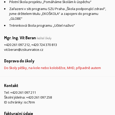
Pilotní škola projektu „Pomáháme školám k úspěchu“
Zařazeni v síti programu SZU Praha „Škola podporující zdraví“,
jsme držitelem titulu „EKOŠKOLA“ a zapojeni do programu
„GLOBE“
Tréninková škola programu „Učitel naživo“
Mgr. Ing. Vít Beran
ředitel školy
+420 261 097 212
,
+420 724 370 813
vit.beran@zskunratice.cz
Doprava do školy
Do školy pěšky, na kole nebo koloběžce, MHD, případně autem
Kontakt
Tel:
+420 261 097 211
Školní jídelna:
+420 261 097 258
ID schránky: isc7trm
Fakturační údaje